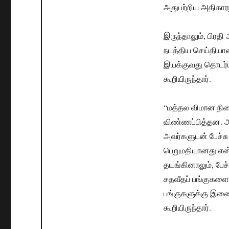
அதுபற்றிய அதிகார
இருந்தாலும், பிரத
நடத்திய செய்தியா
இயக்குவது தொடர்ப
கூறியிருந்தார்.
“மத்தல விமான நில
விண்ணப்பித்தன. அத
அவர்களுடன் பேச்ச
பெறுமதியானது என்ற
தயங்கினாலும், பேச
சதவீதப் பங்குகளை
பங்குகளுக்கு இண
கூறியிருந்தார்.