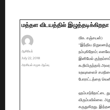
மத்தள விடயத்தில் இழுத்தடிக்கிறதா
(கே. சஞ்சயன்)
“இந்திய நிறுவனத்
நம்புகிறோம்; எனவே
Author
ஆசிரியர்
இனிமேல் குற்றம்சா
Posted
July 22, 2018
on
கூறியிருந்தார்.
அவரத
Categories
அரசியல் சமூக ஆய்வு
உறவுகளைச் சமநிலை
போராட்டத்தை வெளி
ஹம்பாந்தோட்டை து
விரும்பவில்லை. அது
கருதுகிறது. இத்த