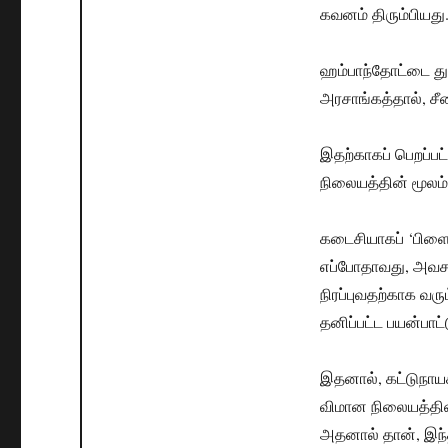
கவனம் திரும்பியது
ஹம்பாந்தோட்டை த
அரசாங்கத்தால், சீன
இதற்காகப் பெறப்ப
நிலையத்தின் மூலம்
கடைசியாகப் ‘பிளை 
எப்போதாவது, அவசர
நிரப்புவதற்காக வரு
தனிப்பட்ட பயன்பாட
இதனால், கட்டுநாய
விமான நிலையத்தின
அதனால் தான், இந்