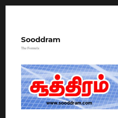
Sooddram
The Formula