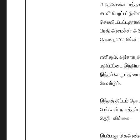
அதேவேளை, மத்தல வ
கடன் பெறப்பட்டுள்
செலவிடப்பட்டதாகவு
பிரதி அமைச்சர் அ
செலவு, 252 மில்லியன
எனினும், அசோக அப
மதிப்பீட்டை இந்தி
இந்தப் பெறுமதியை
வேண்டும்.
இந்தத் திட்டம் த
பேச்சுகள் நடாத்தப்
தெரியவில்லை.
இப்போது மிகஅண்ம