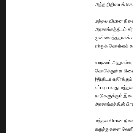
அந்த நிதியைக் கொ
மத்தல விமான நிலை
அரசாங்கத்திடம் ச
முன்வைத்ததாகக் கூற
ஏற்றுக் கொள்ளக் க
காரணம் அதுவல்ல,
கொடுத்துள்ள நிலை
இந்தியா எதிர்க்கும
எப்படியாவது மத்தல
நாடுகளுக்கும் இட
அரசாங்கத்தின் பி
மத்தல விமான நில
கருத்துகளை வெளியிட