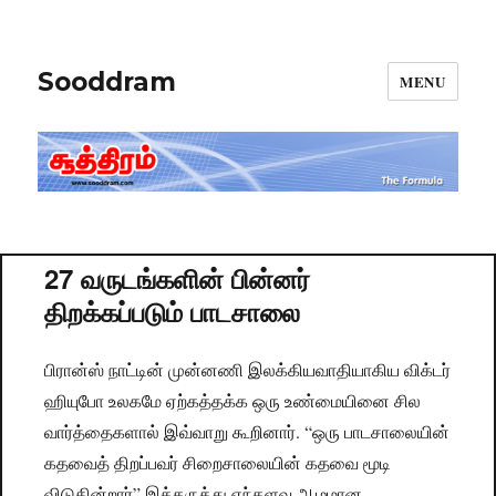
Sooddram
MENU
27 வருடங்களின் பின்னர்
திறக்கப்படும் பாடசாலை
பிரான்ஸ் நாட்டின் முன்னணி இலக்கியவாதியாகிய விக்டர்
ஹியுபோ உலகமே ஏற்கத்தக்க ஒரு உண்மையினை சில
வார்த்தைகளால் இவ்வாறு கூறினார். “ஒரு பாடசாலையின்
கதவைத் திறப்பவர் சிறைசாலையின் கதவை மூடி
விடுகின்றார்” இக்கருத்து எந்தளவு ஆழமான