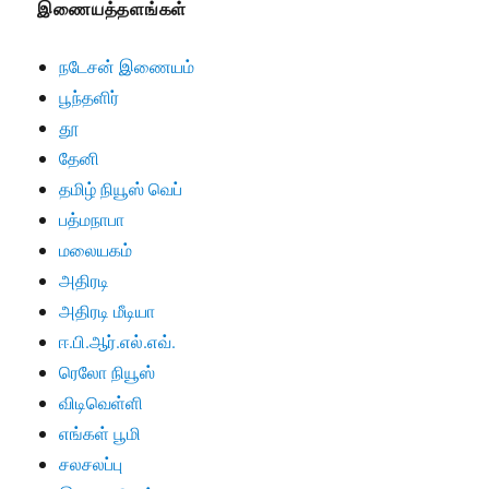
இணையத்தளங்கள்
நடேசன் இணையம்
பூந்தளிர்
தூ
தேனி
தமிழ் நியூஸ் வெப்
பத்மநாபா
மலையகம்
அதிரடி
அதிரடி மீடியா
ஈ.பி.ஆர்.எல்.எவ்.
ரெலோ நியூஸ்
விடிவெள்ளி
எங்கள் பூமி
சலசலப்பு