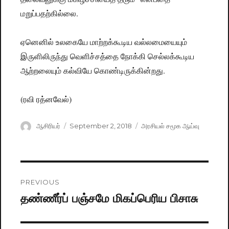
மறுப்பதற்கில்லை.
ஏனெனில் உலகையே மாற்றக்கூடிய வல்லமையையும்
இருளிலிருந்து வெளிச்சத்தை நோக்கி செல்லக்கூடிய
ஆற்றலையும் கல்வியே கொண்டிருக்கின்றது.
(ரவி ரத்னவேல்)
Author
ஆசிரியர்
Posted
September 2, 2018
Categories
அரசியல் சமூக ஆய்வு
on
Post
PREVIOUS
navigation
தண்ணீர்ப் பஞ்சமே மிகப்பெரிய பிசாசு
Previous
post: