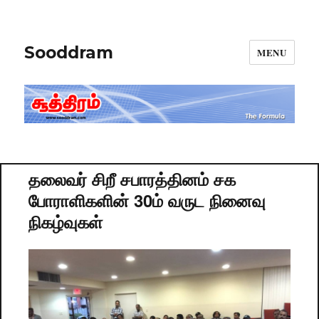
Sooddram
MENU
தலைவர் சிறீ சபாரத்தினம் சக
போராளிகளின் 30ம் வருட நினைவு
நிகழ்வுகள்