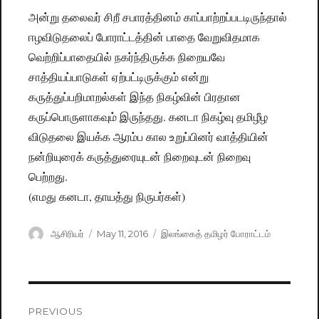
அன்று தலைவர் சிறீ சபாரத்தினம் காப்பாற்றப்படடிருந்தால்
ஈழவிடுதலைப் போராட்டத்தின் பாதை வேறுவிதமாக
வெற்றிப்பாதையில் நகர்ந்திருக்க நிறையவே
சாத்தியப்பாடுகள் ஏற்பட்டிருக்கும் என்று
கருத்துப்பறிமாறல்கள் இந்த நிகழ்வின் பிரதான
கருப்பொருளாகவும் இருந்தது. கனடா நிகழ்வு தமிழீழ
விடுதலை இயக்க ஆரம்ப கால உறுப்பினர் வாத்தியின்
நன்றியுரைக் கருத்துரையுடன் நிறைவுடன் நிறைவு
பெற்றது.
(எமது கனடா, தாயத்து நிருபர்கள்)
Author
ஆசிரியர்
Posted
May 11, 2016
Categories
இலங்கைத் தமிழர் போராட்டம்
on
Post
PREVIOUS