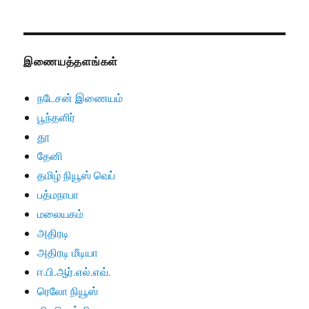
இணையத்தளங்கள்
நடேசன் இணையம்
பூந்தளிர்
தூ
தேனி
தமிழ் நியூஸ் வெப்
பத்மநாபா
மலையகம்
அதிரடி
அதிரடி மீடியா
ஈ.பி.ஆர்.எல்.எவ்.
ரெலோ நியூஸ்