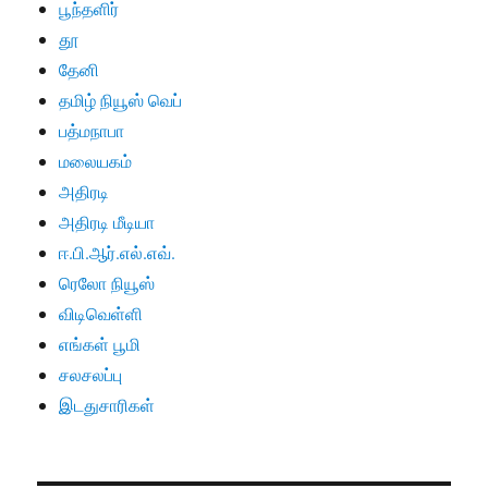
பூந்தளிர்
தூ
தேனி
தமிழ் நியூஸ் வெப்
பத்மநாபா
மலையகம்
அதிரடி
அதிரடி மீடியா
ஈ.பி.ஆர்.எல்.எவ்.
ரெலோ நியூஸ்
விடிவெள்ளி
எங்கள் பூமி
சலசலப்பு
இடதுசாரிகள்