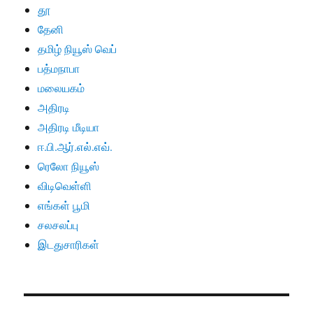
தூ
தேனி
தமிழ் நியூஸ் வெப்
பத்மநாபா
மலையகம்
அதிரடி
அதிரடி மீடியா
ஈ.பி.ஆர்.எல்.எவ்.
ரெலோ நியூஸ்
விடிவெள்ளி
எங்கள் பூமி
சலசலப்பு
இடதுசாரிகள்