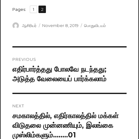
,
Pages:
Page
1
Page
2
Author
ஆசிரியர்
Posted
November 8, 2019
Categories
பொதுவிடயம்
on
Post
PREVIOUS
navigation
எதிர்பார்த்தது போலவே நடந்தது;
Previous
அடுத்த வேலையைப் பார்க்கலாம்
post:
NEXT
சமகாலத்தில், எதிர்காலத்தில் மக்கள்
Next
விடுதலை முன்னணியும், இலங்கை
post:
முஸ்லிம்களும்……..01