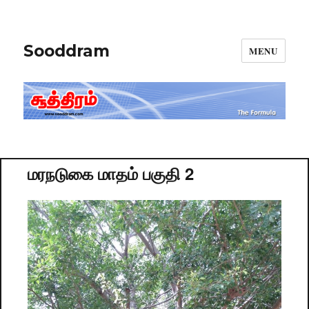
Sooddram
MENU
மரநடுகை மாதம் பகுதி 2