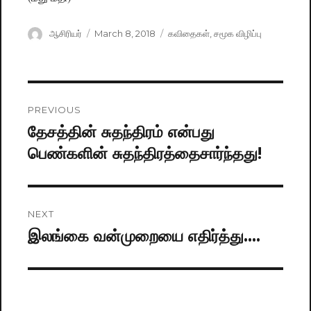
Author
ஆசிரியர்
Posted
March 8, 2018
Categories
கவிதைகள்
,
சமூக விழிப்பு
on
Post
PREVIOUS
navigation
தேசத்தின் சுதந்திரம் என்பது
Previous
பெண்களின் சுதந்திரத்தைசார்ந்தது!
post:
NEXT
இலங்கை வன்முறையை எதிர்த்து….
Next
post: