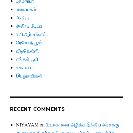
பத்மநாபா
மலையகம்
அதிரடி
அதிரடி மீடியா
ஈ.பி.ஆர்.எல்.எவ்.
ரெலோ நியூஸ்
விடிவெள்ளி
எங்கள் பூமி
சலசலப்பு
இடதுசாரிகள்
RECENT COMMENTS
NIYAYAM
on
பிரபாகரனை அழிக்க இந்திய அரசுக்கு
ஆதரவாக இருந்த தமிழக தலைவர்கள்… ராஜபக்சே