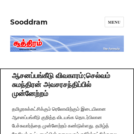
Sooddram
MENU
ஆசனப்பங்கீடு விவகாரம்;செல்வம்
சுமந்திரன் அவசரசந்திப்பில்
முன்னேற்றம்
தமிழரசுக்கட்சிக்கும் ரெலோவிற்கும் இடையிலான
ஆசனப்பங்கீடு குறித்த விடயங்க தொடர்பிலான
பேச்சுவார்த்தை முன்னேற்றம் கண்டுள்ளது. தமிழ்த்
தேசியக் கூட்­ட­மைப்பின் தலை­வரும் எதிர்க்­கட்­சித்­த­லை­