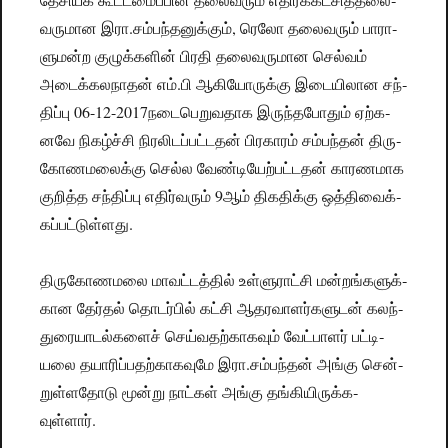
வ­ரு­மான இரா.சம்­பந்­த­னுக்கும், ரெலோ தலை­வரும் பாரா­
ளு­மன்ற குழுக்­களின் பிரதி தலை­வ­ரு­மான செல்வம்
அடைக்­க­ல­நாதன் எம்.பி ஆகி­யோ­ருக்கு இடை­யி­லான சந்­
திப்பு 06-12-2017நடை­பெ­று­வ­தாக இருந்­த­போதும் ஏற்­க­
னவே நிகழ்ச்சி நிர­லி­டப்­பட்­டதன் பிர­காரம் சம்­பந்தன் திரு­
கோ­ண­ம­லைக்கு செல்ல வேண்­டி­யேற்­பட்­டதன் கார­ண­மாக
குறித்த சந்­திப்பு எதிர்­வரும் 9ஆம் திக­திக்கு ஒத்­தி­வைக்­
கப்­பட்­டுள்­ளது.
திரு­கோ­ண­மலை மாவட்­டத்தில் உள்­ளு­ராட்சி மன்­றங்­க­ளுக்­
கான தேர்தல் தொடர்பில் கட்சி ஆத­ர­வா­ளர்­க­ளுடன் கலந்­
து­ரை­யா­டல்­களைச் செய்­வ­தற்­கா­கவும் வேட்­பாளர் பட்­டி­
யலை தயா­ரிப்­ப­தற்­கா­க­வுமே இரா.சம்­பந்தன் அங்கு சென்­
றுள்­ள­தோடு மூன்று நாட்கள் அங்கு தங்­கி­யி­ருக்­க­
வுள்ளார்.