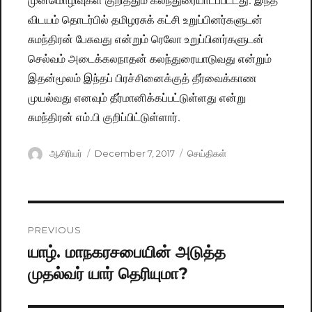
விடயம் தொடர்பில் தமிழரசுக் கட்சி உறுப்பினர்களுடன்
சுமந்திரன் பேசுவது என்றும் ரெலோ உறுப்பினர்களுடன்
செல்வம் அடைக்கலநாதன் கலந்துரையாடுவது என்றும்
இதன்மூலம் இந்தப் பிரச்சினைக்குத் தீர்வைக்காண
முயல்வது எனவும் தீர்மானிக்கப்பட்டுள்ளது என்று
சுமந்திரன் எம்.பி குறிப்பிட்டுள்ளார்.
Author
ஆசிரியர்
Posted
December 7, 2017
Categories
செய்திகள்
on
Post
PREVIOUS
navigation
யாழ். மாநகரசபையின் அடுத்த
Previous
முதல்வர் யார் தெரியுமா?
post: