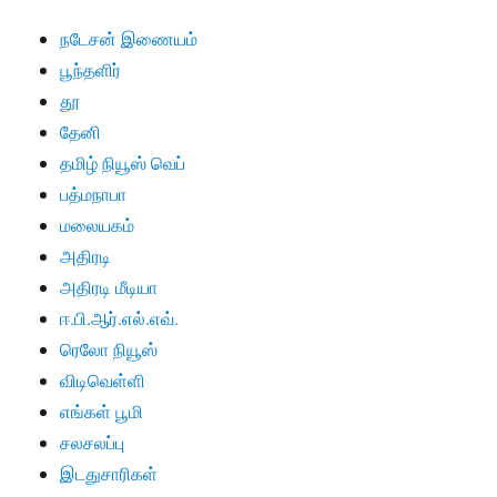
நடேசன் இணையம்
பூந்தளிர்
தூ
தேனி
தமிழ் நியூஸ் வெப்
பத்மநாபா
மலையகம்
அதிரடி
அதிரடி மீடியா
ஈ.பி.ஆர்.எல்.எவ்.
ரெலோ நியூஸ்
விடிவெள்ளி
எங்கள் பூமி
சலசலப்பு
இடதுசாரிகள்