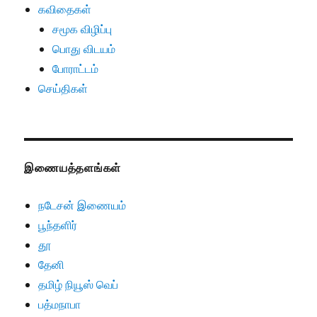
கவிதைகள்
சமூக விழிப்பு
பொது விடயம்
போராட்டம்
செய்திகள்
இணையத்தளங்கள்
நடேசன் இணையம்
பூந்தளிர்
தூ
தேனி
தமிழ் நியூஸ் வெப்
பத்மநாபா