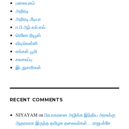
மலையகம்
அதிரடி
அதிரடி மீடியா
ஈ.பி.ஆர்.எல்.எவ்.
ரெலோ நியூஸ்
விடிவெள்ளி
எங்கள் பூமி
சலசலப்பு
இடதுசாரிகள்
RECENT COMMENTS
NIYAYAM
on
பிரபாகரனை அழிக்க இந்திய அரசுக்கு
ஆதரவாக இருந்த தமிழக தலைவர்கள்… ராஜபக்சே