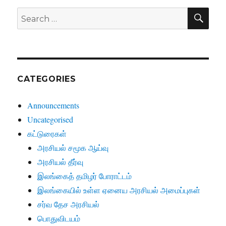
SE
Search
for:
CATEGORIES
Announcements
Uncategorised
கட்டுரைகள்
அரசியல் சமூக ஆய்வு
அரசியல் தீர்வு
இலங்கைத் தமிழர் போராட்டம்
இலங்கையில் உள்ள ஏனைய அரசியல் அமைப்புகள்
சர்வ தேச அரசியல்
பொதுவிடயம்