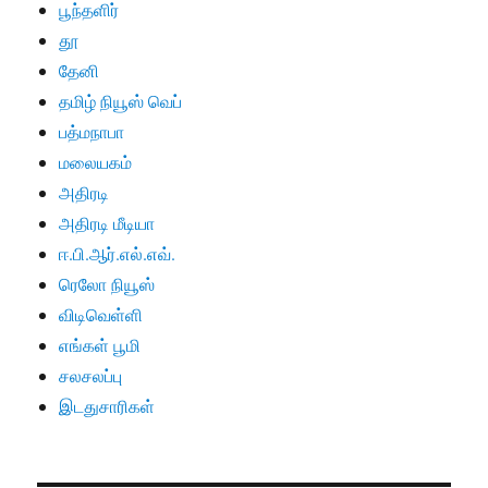
பூந்தளிர்
தூ
தேனி
தமிழ் நியூஸ் வெப்
பத்மநாபா
மலையகம்
அதிரடி
அதிரடி மீடியா
ஈ.பி.ஆர்.எல்.எவ்.
ரெலோ நியூஸ்
விடிவெள்ளி
எங்கள் பூமி
சலசலப்பு
இடதுசாரிகள்