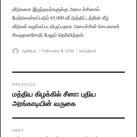
வீடுகளை இழந்தவர்களுக்கு அமை ச்சினால்
மேற்கொள்ளப்படும் 65,000 வீட்டுத்திட்டத்தின் கீழ்
வீடுகள் வழங்கப்படவிருப்பதாக அமைச்சின் செயலாளர்
சிவஞானசோதி மேலும் தெரிவித்தார்.
Author
ஆசிரியர்
Posted
February 8, 2016
Categories
செய்திகள்
on
Post
PREVIOUS
navigation
மத்திய கிழக்கில் சீனா: புதிய
Previous
அரங்காடியின் வருகை
post:
NEXT