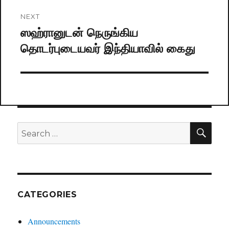
NEXT
ஸஹ்ரானுடன் நெருங்கிய
Next
தொடர்புடையவர் இந்தியாவில் கைது
post:
SE
Search
for:
CATEGORIES
Announcements