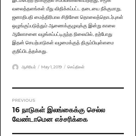
வலைத்தளங்கள் மீது விதிக்கப்பட்ட தடையை நீக்குமாறு,
ஜனாதிபதி மைத்திரிபால சிறிசேன தொலைத்தொடர்புகள்
ஒழுங்குப்படுத்தும் ஆணைக்குழுவுக்கு இன்று காலை
ஆலோசனை வழங்கப்பட்டிருந்த நிலையில், தற்போது
இதன் செயற்பாடுகள் வழமைக்குத் திரும்பியுள்ளமை
குறிப்பிடத்தக்கது.
Author
ஆசிரியர்
Posted
May 1, 2019
Categories
செய்திகள்
on
Post
PREVIOUS
navigation
16 நாடுகள் இலங்கைக்கு செல்ல
Previous
வேண்டாமென எச்சரிக்கை
post: