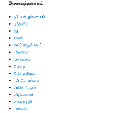
இணையத்தளங்கள்
நடேசன் இணையம்
பூந்தளிர்
தூ
தேனி
தமிழ் நியூஸ் வெப்
பத்மநாபா
மலையகம்
அதிரடி
அதிரடி மீடியா
ஈ.பி.ஆர்.எல்.எவ்.
ரெலோ நியூஸ்
விடிவெள்ளி
எங்கள் பூமி
சலசலப்பு