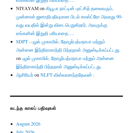
NIYAYAM
on
கியூபா நாட்டின் புரட்சித் தலைவரும்,
முன்னாள் ஜனாதிபதியுமான பிடல் காஸ்ட்ரோ அவரது 90-
வது வயதில் இன்று விடைபெறுகிறார், அவருக்கு
எங்களின் இறுதி மரியாதை….
SDPT - புழல் முகாமில், தோழர்பத்மநாபா மற்றும்
அன்னை இந்திராகாந்தி பிந்தநாள் அனுஸ்டிக்கப்பட்டது.
on
புழல் முகாமில், தோழர்பத்மநாபா மற்றும் அன்னை
இந்திராகாந்தி பிந்தநாள் அனுஸ்டிக்கப்பட்டது.
ஆசிரியர்
on
NLFT விஸ்வானந்ததேவன் :
கடந்த காலப் பதிவுகள்
August 2026
July 2026