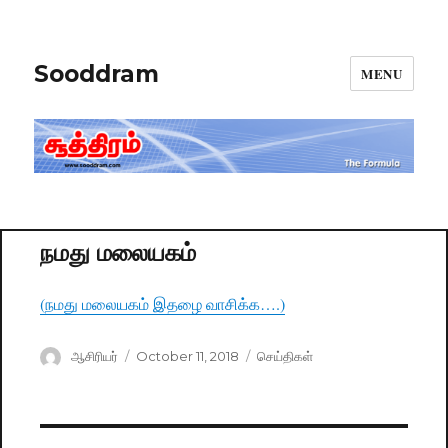
Sooddram
MENU
நமது மலையகம்
(நமது மலையகம் இதழை வாசிக்க….)
Author
ஆசிரியர்
Posted
October 11, 2018
Categories
செய்திகள்
on