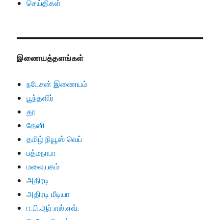
செய்திகள்
இணையத்தளங்கள்
நடேசன் இணையம்
பூந்தளிர்
தூ
தேனி
தமிழ் நியூஸ் வெப்
பத்மநாபா
மலையகம்
அதிரடி
அதிரடி மீடியா
ஈ.பி.ஆர்.எல்.எவ்.