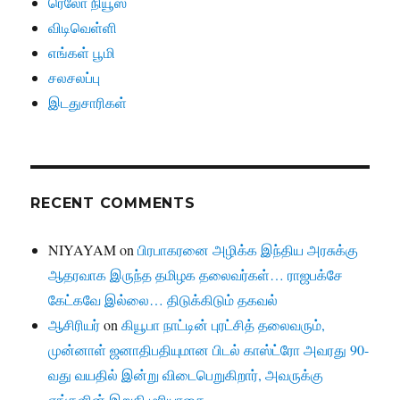
ரெலோ நியூஸ்
விடிவெள்ளி
எங்கள் பூமி
சலசலப்பு
இடதுசாரிகள்
RECENT COMMENTS
NIYAYAM
on
பிரபாகரனை அழிக்க இந்திய அரசுக்கு
ஆதரவாக இருந்த தமிழக தலைவர்கள்… ராஜபக்சே
கேட்கவே இல்லை… திடுக்கிடும் தகவல்
ஆசிரியர்
on
கியூபா நாட்டின் புரட்சித் தலைவரும்,
முன்னாள் ஜனாதிபதியுமான பிடல் காஸ்ட்ரோ அவரது 90-
வது வயதில் இன்று விடைபெறுகிறார், அவருக்கு
எங்களின் இறுதி மரியாதை….