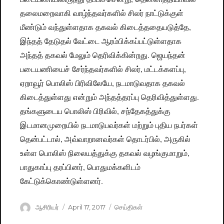
தலைமறைவாகி வாழ்ந்தவர்களில் சிலர் நாட்டுக்குள்
மீண்டும் வந்துள்ளதாக தகவல் கிடைத்ததையடுத்தே,
இந்தத் தேடுதல் வேட்டை ஆரம்பிக்கப்பட்டுள்ளதாக
அந்தத் தகவல் மேலும் தெரிவிக்கின்றது. ஜெயந்தன்
படையணியைச் சேர்ந்தவர்களில் சிலர், மட்டக்களப்பு,
ஏறாவூர் பொலிஸ் பிரிவிலேயே, நடமாடுவதாக தகவல்
கிடைத்துள்ளது என்றும் அந்தத்தரப்பு தெரிவித்துள்ளது.
தங்களுடைய பொலிஸ் பிரிவில், சந்தேகத்துக்கு
இடமானமுறையில் நடமாடுபவர்கள் மற்றும் புதிய நபர்கள்
தென்பட்டால், அவ்வாறானவர்கள் தொடர்பில், அருகில்
உள்ள பொலிஸ் நிலையத்துக்கு தகவல் வழங்குமாறும்,
பாதுகாப்பு தரப்பினர், பொதுமக்களிடம்
கேட்டுக்கொண்டுள்ளனர்.
Author
ஆசிரியர்
Posted
April 17, 2017
Categories
செய்திகள்
on