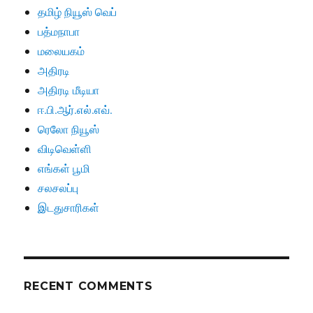
தமிழ் நியூஸ் வெப்
பத்மநாபா
மலையகம்
அதிரடி
அதிரடி மீடியா
ஈ.பி.ஆர்.எல்.எவ்.
ரெலோ நியூஸ்
விடிவெள்ளி
எங்கள் பூமி
சலசலப்பு
இடதுசாரிகள்
RECENT COMMENTS