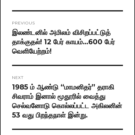
Post
PREVIOUS
navigation
இலண்டனில் அமிலம் விசிறப்பட்டுத்
Previous
தாக்குதல்! 12 பேர் காயம்…600 பேர்
post:
வெளியேற்றம்!
NEXT
1985 ம் ஆண்டு “மாமனிதர்” தராகி
Next
சிவராம் இனால் மூதூரில் வைத்து
post:
செல்வனோடு கொல்லப்பட்ட அகிலனின்
53 வது பிறந்தநாள் இன்று.