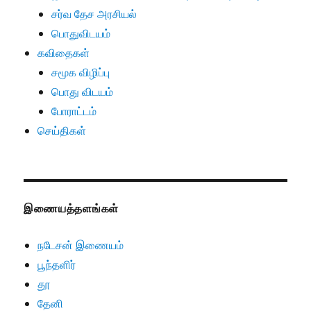
சர்வ தேச அரசியல்
பொதுவிடயம்
கவிதைகள்
சமூக விழிப்பு
பொது விடயம்
போராட்டம்
செய்திகள்
இணையத்தளங்கள்
நடேசன் இணையம்
பூந்தளிர்
தூ
தேனி