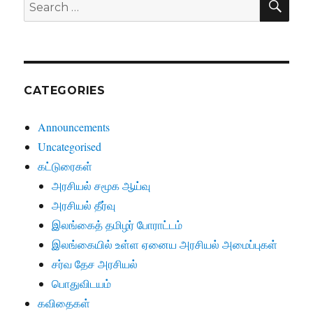
Search
for:
CATEGORIES
Announcements
Uncategorised
கட்டுரைகள்
அரசியல் சமூக ஆய்வு
அரசியல் தீர்வு
இலங்கைத் தமிழர் போராட்டம்
இலங்கையில் உள்ள ஏனைய அரசியல் அமைப்புகள்
சர்வ தேச அரசியல்
பொதுவிடயம்
கவிதைகள்