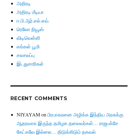
அதிரடி
அதிரடி மீடியா
ஈ.பி.ஆர்.எல்.எவ்.
ரெலோ நியூஸ்
விடிவெள்ளி
எங்கள் பூமி
சலசலப்பு
இடதுசாரிகள்
RECENT COMMENTS
NIYAYAM
on
பிரபாகரனை அழிக்க இந்திய அரசுக்கு
ஆதரவாக இருந்த தமிழக தலைவர்கள்… ராஜபக்சே
கேட்கவே இல்லை… திடுக்கிடும் தகவல்