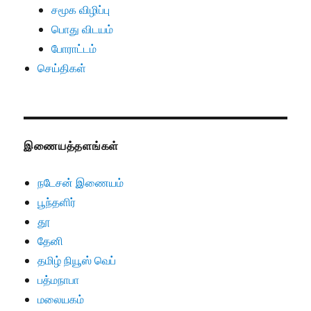
சமூக விழிப்பு
பொது விடயம்
போராட்டம்
செய்திகள்
இணையத்தளங்கள்
நடேசன் இணையம்
பூந்தளிர்
தூ
தேனி
தமிழ் நியூஸ் வெப்
பத்மநாபா
மலையகம்