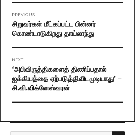
Post
PREVIOUS
navigation
சிறுவர்கள் மீட்கப்பட்ட பின்னர்
Previous
கொண்டாடுகிறது தாய்லாந்து
post:
NEXT
‘அபிவிருத்திகளைத் திணிப்பதால்
Next
ஐக்கியத்தை ஏற்படுத்திவிடமுடியாது’ –
post:
சி.வி.விக்னேஸ்வரன்
SE