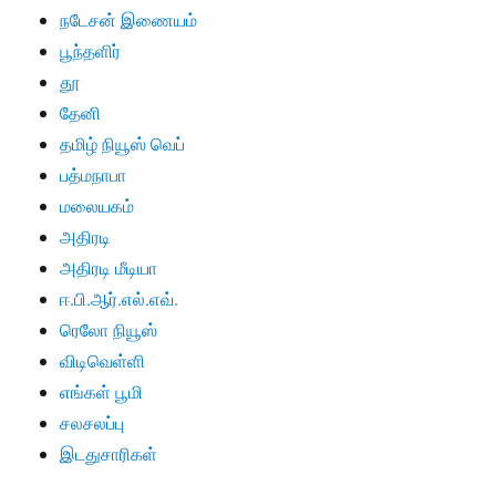
நடேசன் இணையம்
பூந்தளிர்
தூ
தேனி
தமிழ் நியூஸ் வெப்
பத்மநாபா
மலையகம்
அதிரடி
அதிரடி மீடியா
ஈ.பி.ஆர்.எல்.எவ்.
ரெலோ நியூஸ்
விடிவெள்ளி
எங்கள் பூமி
சலசலப்பு
இடதுசாரிகள்