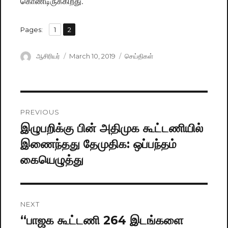
கொண்டிருக்கிறது.
,
Pages:
Page
1
Page
2
Author
ஆசிரியர்
Posted
March 10, 2019
Categories
செய்திகள்
on
Post
PREVIOUS
navigation
இழுபறிக்கு பின் அதிமுக கூட்டணியில்
Previous
இணைந்தது தேமுதிக: ஒப்பந்தம்
post:
கையெழுத்து
NEXT
“பாஜக கூட்டணி 264 இடங்களை
Next