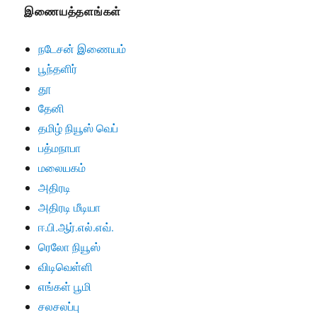
இணையத்தளங்கள்
நடேசன் இணையம்
பூந்தளிர்
தூ
தேனி
தமிழ் நியூஸ் வெப்
பத்மநாபா
மலையகம்
அதிரடி
அதிரடி மீடியா
ஈ.பி.ஆர்.எல்.எவ்.
ரெலோ நியூஸ்
விடிவெள்ளி
எங்கள் பூமி
சலசலப்பு