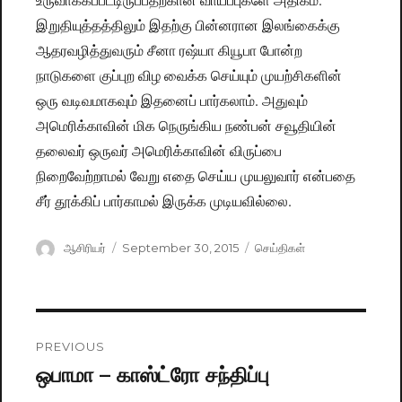
இறுதியுத்தத்திலும் இதற்கு பின்னரான இலங்கைக்கு
ஆதரவழித்துவரும் சீனா ரஷ்யா கியூபா போன்ற
நாடுகளை குப்புற விழ வைக்க செய்யும் முயற்சிகளின்
ஒரு வடிவமாகவும் இதனைப் பார்கலாம். அதுவும்
அமெரிக்காவின் மிக நெருங்கிய நண்பன் சவூதியின்
தலைவர் ஒருவர் அமெரிக்காவின் விருப்பை
நிறைவேற்றாமல் வேறு எதை செய்ய முயலுவார் என்பதை
சீர் தூக்கிப் பார்காமல் இருக்க முடியவில்லை.
Author
ஆசிரியர்
Posted
September 30, 2015
Categories
செய்திகள்
on
Post
PREVIOUS
navigation
ஒபாமா – காஸ்ட்ரோ சந்திப்பு
Previous
post: