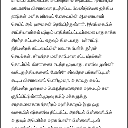
ஊடாகவே விசாரணை நடத்தப்பட வேண்டுமென ஐக்கிய
நாடுகள் மனித உரிமைப் பேரவையின் ஆணையாளர்
செயிட் அல் ஹுசைன் தெரிவித்துள்ளார். இலங்கையில்
சாட்சியாளர்கள் மற்றும் பாதிக்கப்பட்டவர்களை பாதுகாக்க
சிறந்த கட்டமைப்பு எதுவும் கிடையாது, உள்நாட்டு
நீதிமன்றக் கட்டமைப்பின் ஊடாக போர்க் குற்றச்
செயல்கள், சர்வதேச மனிதாபிமான சட்ட மீறல்கள்
தொடர்பில் விசாரணை நடத்த முடியாது. எனவே முன்னர்
வலியுறுத்தியதனைப் போன்றே சர்வதேச பங்களிப்புடன்
கூடிய விசாரணைப் பொறிமுறை, அதாவது கலப்பு
நீதிமன்ற முறைமை பொருத்தமானதாக அமையும் என
குறிப்பிட்டுள்ளார்.முடிவு தமிழ் மக்களுக்கு
சாதகமானதாக தோற்றம் அளித்தாலும் இது ஒரு
வகையில் எற்கனவே திட்டமிட்ட அரசியல் பின்னணியில்
அதுவும் அமெரிக்க அரசு போன்ற பின்னணியுடன்
உருவாக்கப்பட்டிருப்பதற்கான வாய்ப்புகளே அதிகம்.