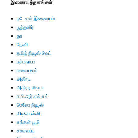
இணையத்தளங்கள்
நடேசன் இணையம்
பூந்தளிர்
தூ
தேனி
தமிழ் நியூஸ் வெப்
பத்மநாபா
மலையகம்
அதிரடி
அதிரடி மீடியா
ஈ.பி.ஆர்.எல்.எவ்.
ரெலோ நியூஸ்
விடிவெள்ளி
எங்கள் பூமி
சலசலப்பு