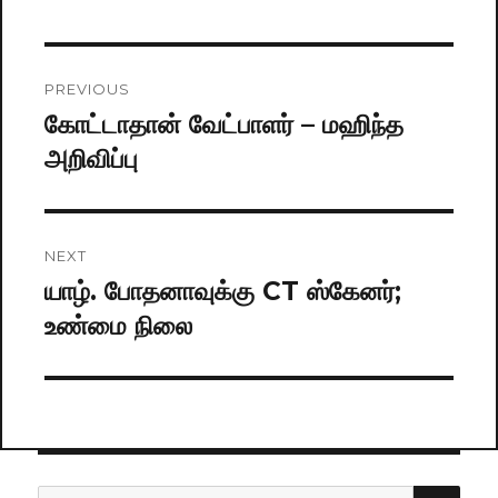
Post
PREVIOUS
navigation
கோட்டாதான் வேட்பாளர் – மஹிந்த
Previous
அறிவிப்பு
post:
NEXT
யாழ். போதனாவுக்கு CT ஸ்கேனர்;
Next
உண்மை நிலை
post:
SE