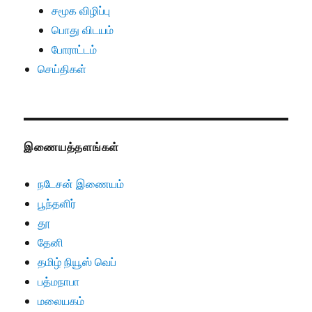
சமூக விழிப்பு
பொது விடயம்
போராட்டம்
செய்திகள்
இணையத்தளங்கள்
நடேசன் இணையம்
பூந்தளிர்
தூ
தேனி
தமிழ் நியூஸ் வெப்
பத்மநாபா
மலையகம்