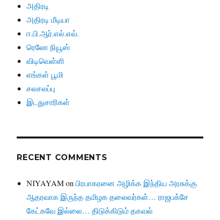
அதிரடி
அதிரடி மீடியா
ஈ.பி.ஆர்.எல்.எவ்.
ரெலோ நியூஸ்
விடிவெள்ளி
எங்கள் பூமி
சலசலப்பு
இடதுசாரிகள்
RECENT COMMENTS
NIYAYAM
on
பிரபாகரனை அழிக்க இந்திய அரசுக்கு
ஆதரவாக இருந்த தமிழக தலைவர்கள்… ராஜபக்சே
கேட்கவே இல்லை… திடுக்கிடும் தகவல்