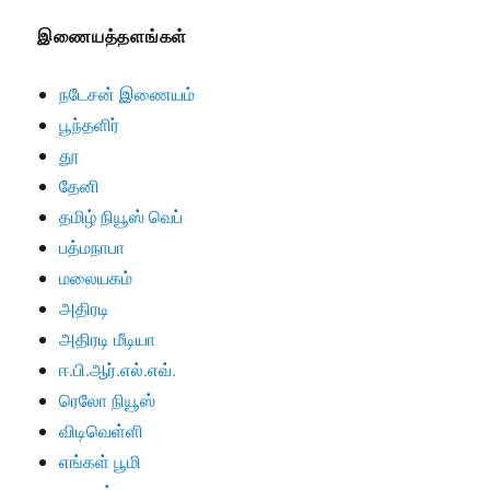
இணையத்தளங்கள்
நடேசன் இணையம்
பூந்தளிர்
தூ
தேனி
தமிழ் நியூஸ் வெப்
பத்மநாபா
மலையகம்
அதிரடி
அதிரடி மீடியா
ஈ.பி.ஆர்.எல்.எவ்.
ரெலோ நியூஸ்
விடிவெள்ளி
எங்கள் பூமி