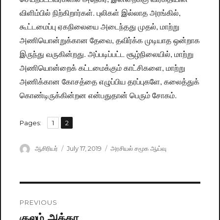
விளிம்பில் நிற்கிறார்கள். புலிகள் இல்லாத அரங்கில்,
கூட்டமைப்பு ஏகநிலையை அடைந்தது முதல், மாற்று
அணியொன்றுக்கான தேவை, தவிர்க்க முடியாத ஒன்றாக
இருந்து வருகின்றது. அப்படிப்பட்ட சூழ்நிலையில், மாற்று
அணியொன்றைக் கட்டமைக்கும் காட்சிகளை, மாற்று
அணிக்கான கோசத்தை எழுப்பிய தரப்புகளே, கலைத்துக்
கொண்டிருக்கின்றன என்பதுதான் பெரும் சோகம்.
,
Pages:
Page
1
Page
2
Author
ஆசிரியர்
Posted
July 17, 2019
Categories
அரசியல் சமூக ஆய்வு
on
Post
PREVIOUS
navigation
குலம் அக்கா
Previous