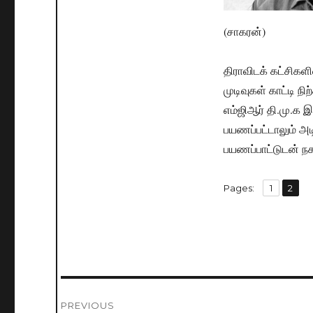
(சாகரன்)
திராவிடக் கட்சிகளி
முடிவுகள் காட்டி 
எம்ஜிஆர் தி.மு.க இல
பயணப்பட்டாலும் அடி
பயணப்பாட்டுடன் நகர
,
Pages:
Page
1
Page
2
Post
PREVIOUS