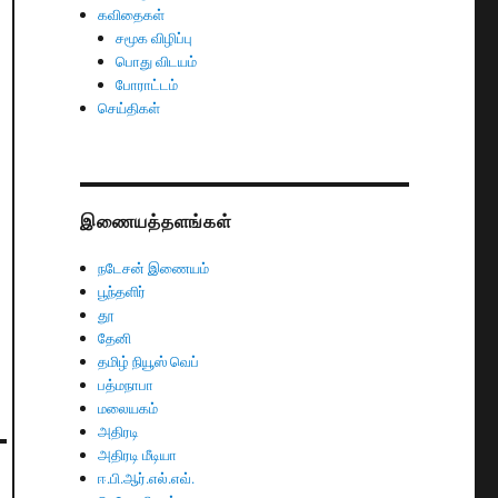
கவிதைகள்
சமூக விழிப்பு
பொது விடயம்
போராட்டம்
செய்திகள்
இணையத்தளங்கள்
நடேசன் இணையம்
பூந்தளிர்
தூ
தேனி
தமிழ் நியூஸ் வெப்
பத்மநாபா
மலையகம்
அதிரடி
அதிரடி மீடியா
ஈ.பி.ஆர்.எல்.எவ்.