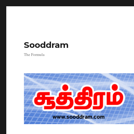
Sooddram
The Formula