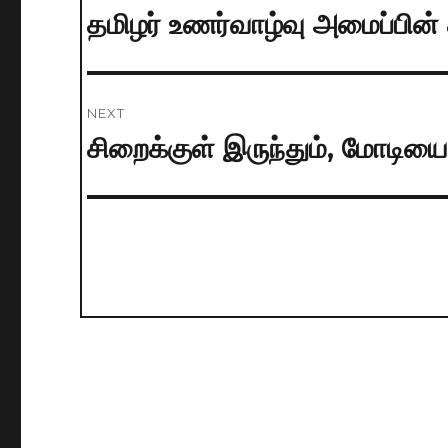
navigation
தமிழர் உணர்வாழ்வு அமைப்பின
Previous
post:
NEXT
சிறைக்குள் இருந்தும், மோடியை 
Next
post: