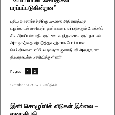
பரப்பப்படுகின்றன”
புதிய அரசாங்கத்திற்கு பலமான அதிகாரத்தை
வழங்காமல் ஸ்திரமற்ற தன்மையை ஏற்படுத்தும் நோக்கில்
சில அரசியல்வாதிகளும் ஊடக நிறுவனங்களும் நாட்டில்
அராஜகத்தை ஏற்படுத்துவதற்காக பொய்யான
செய்திகளை பரப்பி வருவதாக ஜனாதிபதி அனுரகுமார
திஸாநாயக்க தெரிவித்துள்ளார்.
,
Pages:
Page
1
Page
2
Posted
October 31, 2024
Categories
செய்திகள்
on
இனி கொழும்பில் வீடுகள் இல்லை –
ஜனாதிபதி