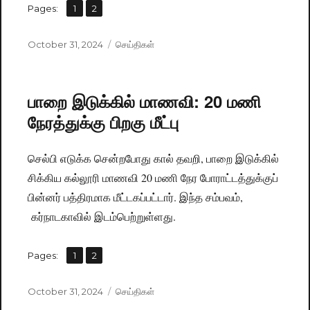
,
Pages:
Page
1
Page
2
Posted
October 31, 2024
Categories
செய்திகள்
on
பாறை இடுக்கில் மாணவி: 20 மணி
நேரத்துக்கு பிறகு மீட்பு
செல்பி எடுக்க சென்றபோது கால் தவறி, பாறை இடுக்கில்
சிக்கிய கல்லூரி மாணவி 20 மணி நேர போராட்டத்துக்குப்
பின்னர் பத்திரமாக‌ மீட்டகப்பட்டார். இந்த சம்பவம்,
கர்நாடகாவில் இடம்பெற்றுள்ளது.
,
Pages:
Page
1
Page
2
Posted
October 31, 2024
Categories
செய்திகள்
on