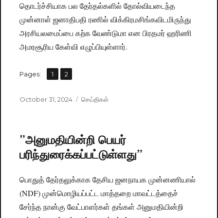
தொடர்ச்சியாக பல தேர்தல்களில் தோல்வியடைந்த
முன்னாள் ஜனாதிபதி ரணில் விக்கிரமசிங்கவிடமிருந்து
அரசியலமைப்பை கற்க வேண்டுமா என பிரதமர் ஹரிணி
அமரசூரிய கேள்வி எழுப்பியுள்ளார்.
,
Pages:
Page
1
Page
2
Posted
October 31, 2024
Categories
செய்திகள்
on
”அனுமதியின்றி பெயர்
பரிந்துரைக்கப்பட்டுள்ளது”
பொதுத் தேர்தலுக்காக தேசிய ஜனநாயக முன்னணியால்
(NDF) முன்மொழியப்பட்ட மாத்தறை மாவட்டத்தைச்
சேர்ந்த நான்கு வேட்பாளர்கள் தங்கள் அனுமதியின்றி