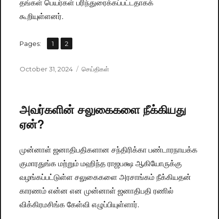
தங்கள் பெயர்கள் பரிந்துரைக்கப்பட்டதாகக்
கூறியுள்ளனர்.
,
Pages:
Page
1
Page
2
Posted
October 31, 2024
Categories
செய்திகள்
on
அவர்களின் சலுகைகளை நீக்கியது
ஏன்?
முன்னாள் ஜனாதிபதிகளான சந்திரிக்கா பண்டாரநாயக்க
குமாரதுங்க மற்றும் மஹிந்த ராஜபக்ஷ ஆகியோருக்கு
வழங்கப்பட்டுள்ள சலுகைகளை அரசாங்கம் நீக்கியதன்
காரணம் என்ன என முன்னாள் ஜனாதிபதி ரணில்
விக்கிரமசிங்க கேள்வி எழுப்பியுள்ளார்.