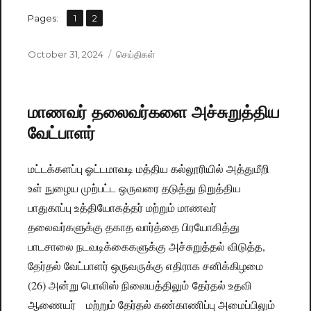
,
Pages:
Page
1
Page
2
Posted
October 31, 2024
Categories
செய்திகள்
on
மாணவர் தலைவர்களை அச்சுறுத்திய
வேட்பாளர்
மட்டக்களப்பு ஓட்டமாவடி மத்திய கல்லூரியில் அத்துமீறி
உள் நுழைய முற்பட்ட ஒருவரை தடுத்து நிறுத்திய
பாதுகாப்பு உத்தியோகத்தர் மற்றும் மாணவர்
தலைவர்களுக்கு தகாத வார்த்தை பிரயோகித்து
பாடசாலை நடவடிக்கைகளுக்கு அச்சுறுத்தல் விடுத்த,
தேர்தல் வேட்பாளர் ஒருவருக்கு எதிராக சனிக்கிழமை
(26) அன்று பொலிஸ் நிலையத்திலும் தேர்தல் உதவி
ஆணையர் மற்றும் தேர்தல் கண்காணிப்பு அமைப்பிலும்