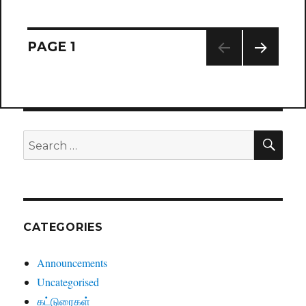
Posts
PAGE
1
NEXT
navigation
PAG
E
SE
Search
for:
CATEGORIES
Announcements
Uncategorised
கட்டுரைகள்