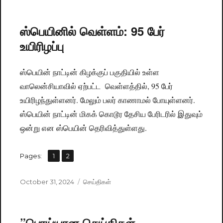
on
ஸ்பெயினில் வெள்ளம்: 95 பேர்
உயிரிழப்பு
ஸ்பெயின் நாட்டின் கிழக்குப் பகுதியில் உள்ள
வாலென்சியாவில் ஏற்பட்ட வெள்ளத்தில், 95 பேர்
உயிரிழந்துள்ளனர். மேலும் பலர் காணாமல் போயுள்ளனர்.
ஸ்பெயின் நாட்டின் மிகக் கொடூர தேசிய பேரிடரில் இதுவும்
ஒன்று என ஸ்பெயின் தெரிவித்துள்ளது.
,
Pages:
Page
1
Page
2
Posted
October 31, 2024
Categories
செய்திகள்
on
”பொய்யான செய்திகள்