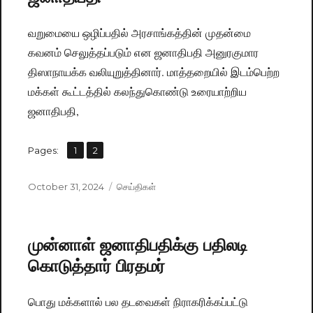
வறுமையை ஒழிப்பதில் அரசாங்கத்தின் முதன்மை
கவனம் செலுத்தப்படும் என ஜனாதிபதி அனுரகுமார
திஸாநாயக்க வலியுறுத்தினார். மாத்தறையில் இடம்பெற்ற
மக்கள் கூட்டத்தில் கலந்துகொண்டு உரையாற்றிய
ஜனாதிபதி,
,
Pages:
Page
1
Page
2
Posted
October 31, 2024
Categories
செய்திகள்
on
முன்னாள் ஜனாதிபதிக்கு பதிலடி
கொடுத்தார் பிரதமர்
பொது மக்களால் பல தடவைகள் நிராகரிக்கப்பட்டு