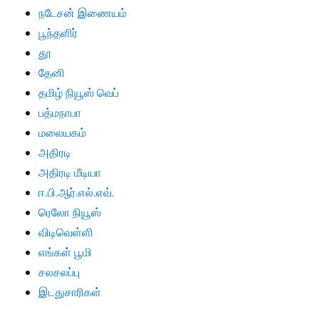
நடேசன் இணையம்
பூந்தளிர்
தூ
தேனி
தமிழ் நியூஸ் வெப்
பத்மநாபா
மலையகம்
அதிரடி
அதிரடி மீடியா
ஈ.பி.ஆர்.எல்.எவ்.
ரெலோ நியூஸ்
விடிவெள்ளி
எங்கள் பூமி
சலசலப்பு
இடதுசாரிகள்