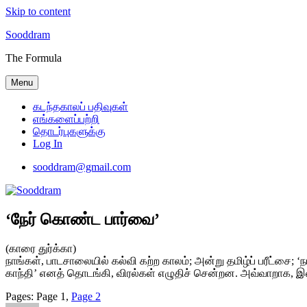
Skip to content
Sooddram
The Formula
Menu
கடந்தகாலப் பதிவுகள்
எங்களைப்பற்றி
தொடர்புகளுக்கு
Log In
sooddram@gmail.com
‘நேர் கொண்ட பார்வை’
(காரை துர்க்கா)
நாங்கள், பாடசாலையில் கல்வி கற்ற காலம்; அன்று தமிழ்ப் பரீட்சை; ‘நா
காந்தி’ எனத் தொடங்கி, விரல்கள் எழுதிச் சென்றன. அவ்வாறாக, இலங
Pages:
Page
1
,
Page
2