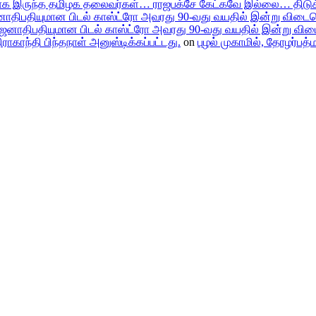
க இருந்த தமிழக தலைவர்கள்… ராஜபக்சே கேட்கவே இல்லை… திடுக்
் ஜனாதிபதியுமான பிடல் காஸ்ட்ரோ அவரது 90-வது வயதில் இன்று விட
னாள் ஜனாதிபதியுமான பிடல் காஸ்ட்ரோ அவரது 90-வது வயதில் இன்று வ
ாகாந்தி பிந்தநாள் அனுஸ்டிக்கப்பட்டது.
on
புழல் முகாமில், தோழர்பத்