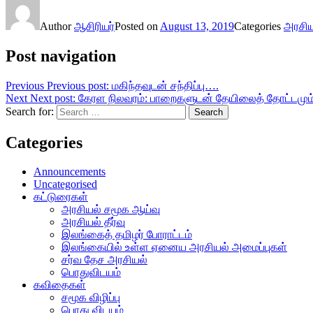
Author
ஆசிரியர்
Posted on
August 13, 2019
Categories
அரசிய
Post navigation
Previous
Previous post:
மகிந்தவுடன் சந்திப்பு….
Next
Next post:
கேரள நிலவரம்: பாறைகளுடன் தேயிலைத் தோட்டமும் 
Search for:
Search
Categories
Announcements
Uncategorised
கட்டுரைகள்
அரசியல் சமூக ஆய்வு
அரசியல் தீர்வு
இலங்கைத் தமிழர் போராட்டம்
இலங்கையில் உள்ள ஏனைய அரசியல் அமைப்புகள்
சர்வ தேச அரசியல்
பொதுவிடயம்
கவிதைகள்
சமூக விழிப்பு
பொது விடயம்