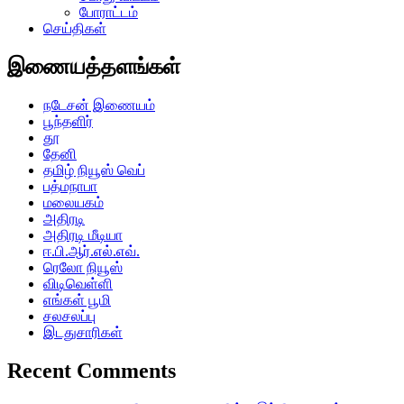
போராட்டம்
செய்திகள்
இணையத்தளங்கள்
நடேசன் இணையம்
பூந்தளிர்
தூ
தேனி
தமிழ் நியூஸ் வெப்
பத்மநாபா
மலையகம்
அதிரடி
அதிரடி மீடியா
ஈ.பி.ஆர்.எல்.எவ்.
ரெலோ நியூஸ்
விடிவெள்ளி
எங்கள் பூமி
சலசலப்பு
இடதுசாரிகள்
Recent Comments