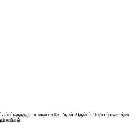
ேட்கப்பட்டிருந்தது. உடனடியாகவே, ‘நான் விரும்பும் பெரியார் மஹாத்மா
ந்தார்கள்.