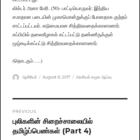
விக்டர் அனா மேரி. (50)- பாட்டியொருவர்: இந்திய
சமாதான படையின் முகாமொன்றுக்குப் போனதாக குற்றம்
சாட்டப்பட்டவர். கடுமையான சித்திரவதைக்காளானார்.
கப்பியில் தலைகீழாகக் கட்டப்பட்டு தண்ணீருக்குள்
மூழ்கடிக்கப்பட்டு சித்திரவதைக்காளானார்.
(தொடரும்…..)
Author
ஆசிரியர்
Posted
August 6, 2017
Categories
அரசியல் சமூக ஆய்வு
on
Post
PREVIOUS
navigation
புலிகளின் சிறைச்சாலையில்
Previous
தமிழ்ப்பெண்கள் (Part 4)
post: