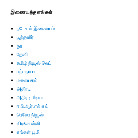
இணையத்தளங்கள்
நடேசன் இணையம்
பூந்தளிர்
தூ
தேனி
தமிழ் நியூஸ் வெப்
பத்மநாபா
மலையகம்
அதிரடி
அதிரடி மீடியா
ஈ.பி.ஆர்.எல்.எவ்.
ரெலோ நியூஸ்
விடிவெள்ளி
எங்கள் பூமி