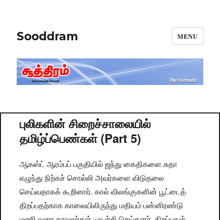
Sooddram
MENU
புலிகளின் சிறைச்சாலையில்
தமிழ்ப்பெண்கள் (Part 5)
ஆகஸ்ட் ஆரம்பப் பகுதியில் ஜந்து கைதிகளை சுதா
எழுந்து நிற்கச் சொல்லி அவர்களை விடுதலை
செய்வதாகக் கூறினார். கால் விலங்குகளின் பூட்டைத்
திறப்பதற்காக காலையிலிருந்து மதியம் பன்னிரண்டு
மணி வரை காவலர்கள் முயற்சி செய்தனர். திறப்புகள்