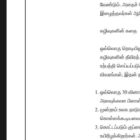
வேண்டும். அதைச் ச
இழைத்தவர்கள் ஆ
கழிவுகளின் கதை
ஒவ்வொரு நொடியிலும
கழிவுகளின் தீவிரத
உற்பத்தி செய்யப்பட
விவரங்கள், இதன் 
ஒவ்வொரு 30 வினாடி
அளவுக்கான பிளாஸ்
மூன்றாம் உலக நாட
கொள்ளக்கூடியளவான 
கொட்டப்படும் குப்
உயிரிழக்கிறார்கள்