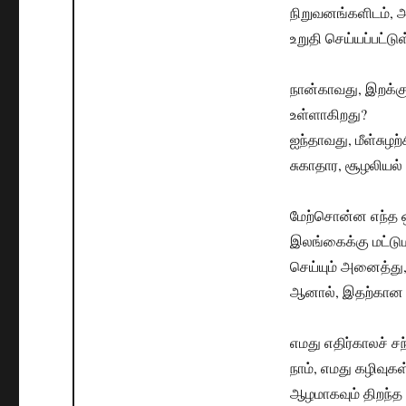
நிறுவனங்களிடம், அத
உறுதி செய்யப்பட்ட
நான்காவது, இறக்கு
உள்ளாகிறது?
ஐந்தாவது, மீள்சுழ
சுகாதார, சூழலியல் 
மேற்சொன்ன எந்த ஒ
இலங்கைக்கு மட்டு
செய்யும் அனைத்து,
ஆனால், இதற்கான 
எமது எதிர்காலச் ச
நாம், எமது கழிவுகள்
ஆழமாகவும் திறந்த