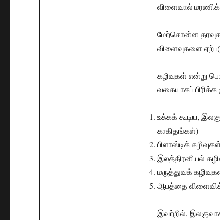
விளைவால் மரணிக்க
மேற்சொன்ன தரவுகள
விளைவுகளை ஏற்பட
கழிவுகள் என்று ப
வகையாகப் பிரிக்க மு
உக்கக் கூடிய, இலகு
காகிதங்கள்)
பிளாஸ்டிக் கழிவுகள
இலத்திரனியல் கழி
மருத்துவக் கழிவுக
ஆபத்தை விளைவிக்கக
இவற்றில், இலகுவாக 