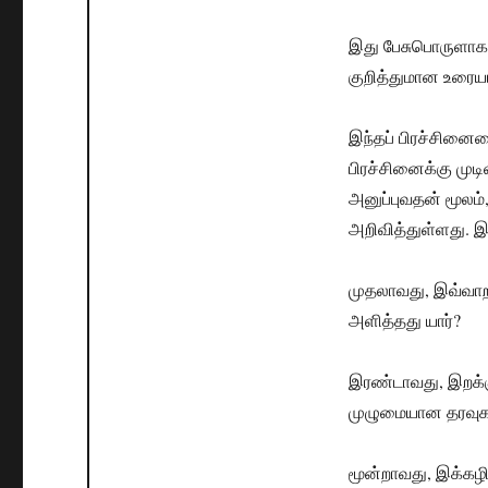
இது பேசுபொருளாக இ
குறித்துமான உரையா
இந்தப் பிரச்சினையை
பிரச்சினைக்கு முடி
அனுப்புவதன் மூலம
அறிவித்துள்ளது. 
முதலாவது, இவ்வாற
அளித்தது யார்?
இரண்டாவது, இறக்க
முழுமையான தரவுகள
மூன்றாவது, இக்கழி