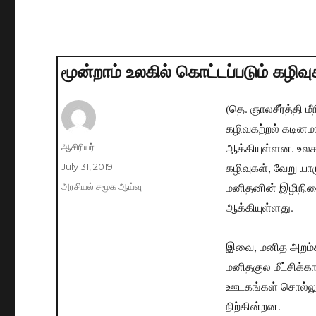
மூன்றாம் உலகில் கொட்டப்படும் கழி
(தெ. ஞாலசீர்த்தி ம
கழிவகற்றல் கடின
ஆக்கியுள்ளன. உலகம
Author
ஆசிரியர்
கழிவுகள், வேறு யா
Posted
July 31, 2019
on
மனிதனின் இழிநிலை
Categories
அரசியல் சமூக ஆய்வு
ஆக்கியுள்ளது.
இவை, மனித அறம்சா
மனிதகுல மீட்சிக்
ஊடகங்கள் சொல்லு
நிற்கின்றன.