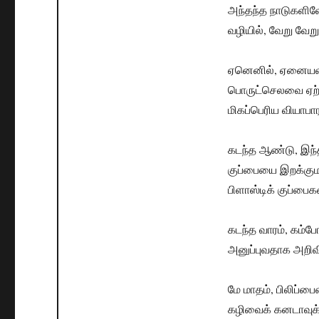
அந்தந்த நாடுகளி
வழியில், வேறு வே
ஏனெனில், ஏனையவற்ற
பொருட்செலவை ஏற்ப
மிகப்பெரிய வியாப
கடந்த ஆண்டு, இந்
குப்பையை இறக்குமத
பிளாஸ்டிக் குப்ப
கடந்த வாரம், கம்ப
அனுப்புவதாக அறிவ
மே மாதம், பிலிப்பை
கழிவைக் கனடாவுக்கு