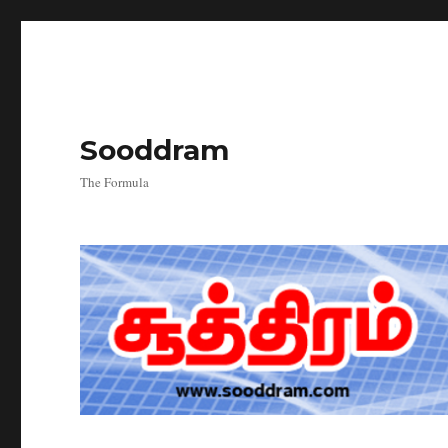
Sooddram
The Formula