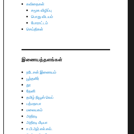
கவிதைகள்
சமூக விழிப்பு
பொது விடயம்
போராட்டம்
செய்திகள்
இணையத்தளங்கள்
நடேசன் இணையம்
பூந்தளிர்
தூ
தேனி
தமிழ் நியூஸ் வெப்
பத்மநாபா
மலையகம்
அதிரடி
அதிரடி மீடியா
ஈ.பி.ஆர்.எல்.எவ்.