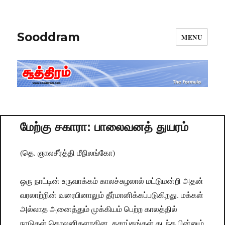
Sooddram
MENU
மேற்கு சகாரா: பாலைவனத் துயரம்
(தெ. ஞாலசீர்த்தி மீநிலங்கோ)
ஒரு நாட்டின் உருவாக்கம் காலச்சுழலால் மட்டுமன்றி அதன்
வரலாற்றின் வரைபினாலும் தீர்மானிக்கப்படுகிறது. மக்கள்
அல்லாத அனைத்தும் முக்கியம் பெற்ற காலத்தில்
நாடுகள் கொலனிகளாகின. தசாப்தங்கள் கடந்த பின்னும்