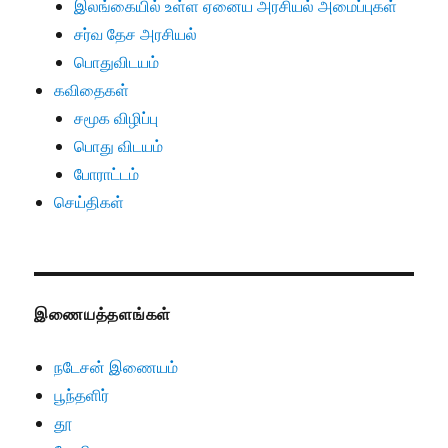
இலங்கையில் உள்ள ஏனைய அரசியல் அமைப்புகள்
சர்வ தேச அரசியல்
பொதுவிடயம்
கவிதைகள்
சமூக விழிப்பு
பொது விடயம்
போராட்டம்
செய்திகள்
இணையத்தளங்கள்
நடேசன் இணையம்
பூந்தளிர்
தூ