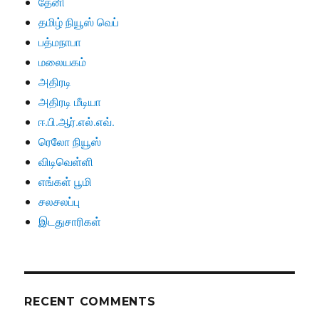
தேனி
தமிழ் நியூஸ் வெப்
பத்மநாபா
மலையகம்
அதிரடி
அதிரடி மீடியா
ஈ.பி.ஆர்.எல்.எவ்.
ரெலோ நியூஸ்
விடிவெள்ளி
எங்கள் பூமி
சலசலப்பு
இடதுசாரிகள்
RECENT COMMENTS