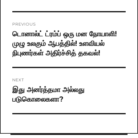
Post
PREVIOUS
navigation
டொனால்ட் ட்ரம்ப் ஒரு மன நோயாளி!
Previous
முழு உலகும் ஆபத்தில்! உளவியல்
post:
நிபுணர்கள் அதிர்ச்சித் தகவல்!
NEXT
இது அனர்த்தமா அல்லது
Next
படுகொலைகளா?
post: