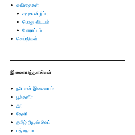
கவிதைகள்
சமூக விழிப்பு
பொது விடயம்
போராட்டம்
செய்திகள்
இணையத்தளங்கள்
நடேசன் இணையம்
பூந்தளிர்
தூ
தேனி
தமிழ் நியூஸ் வெப்
பத்மநாபா