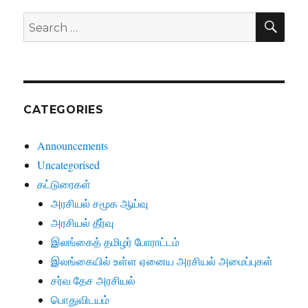
SE
Search
for:
CATEGORIES
Announcements
Uncategorised
கட்டுரைகள்
அரசியல் சமூக ஆய்வு
அரசியல் தீர்வு
இலங்கைத் தமிழர் போராட்டம்
இலங்கையில் உள்ள ஏனைய அரசியல் அமைப்புகள்
சர்வ தேச அரசியல்
பொதுவிடயம்