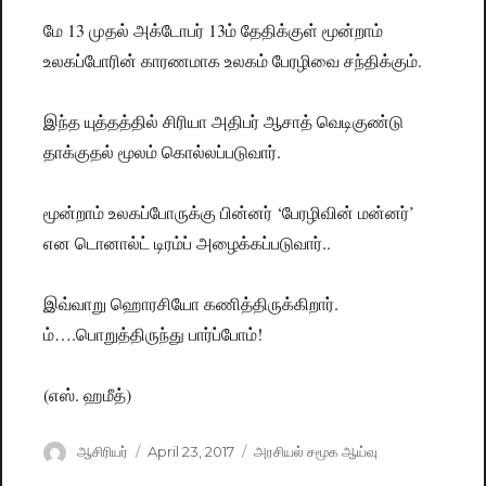
மே 13 முதல் அக்டோபர் 13ம் தேதிக்குள் மூன்றாம்
உலகப்போரின் காரணமாக உலகம் பேரழிவை சந்திக்கும்.
இந்த யுத்தத்தில் சிரியா அதிபர் ஆசாத் வெடிகுண்டு
தாக்குதல் மூலம் கொல்லப்படுவார்.
மூன்றாம் உலகப்போருக்கு பின்னர் ‘பேரழிவின் மன்னர்’
என டொனால்ட் டிரம்ப் அழைக்கப்படுவார்..
இவ்வாறு ஹொரசியோ கணித்திருக்கிறார்.
ம்….பொறுத்திருந்து பார்ப்போம்!
(எஸ். ஹமீத்)
Author
ஆசிரியர்
Posted
April 23, 2017
Categories
அரசியல் சமூக ஆய்வு
on