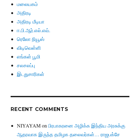
மலையகம்
அதிரடி
அதிரடி மீடியா
ஈ.பி.ஆர்.எல்.எவ்.
ரெலோ நியூஸ்
விடிவெள்ளி
எங்கள் பூமி
சலசலப்பு
இடதுசாரிகள்
RECENT COMMENTS
NIYAYAM
on
பிரபாகரனை அழிக்க இந்திய அரசுக்கு
ஆதரவாக இருந்த தமிழக தலைவர்கள்… ராஜபக்சே