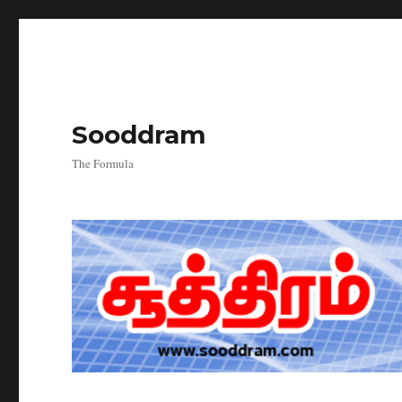
Sooddram
The Formula