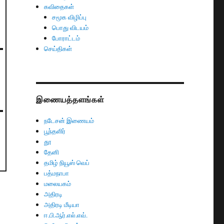
கவிதைகள்
சமூக விழிப்பு
பொது விடயம்
போராட்டம்
செய்திகள்
இணையத்தளங்கள்
நடேசன் இணையம்
பூந்தளிர்
தூ
தேனி
தமிழ் நியூஸ் வெப்
பத்மநாபா
மலையகம்
அதிரடி
அதிரடி மீடியா
ஈ.பி.ஆர்.எல்.எவ்.