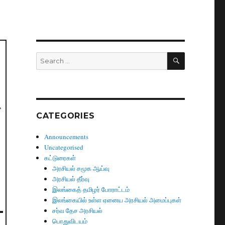
SEARCH
Search
for:
,
CATEGORIES
Announcements
Uncategorised
கட்டுரைகள்
அரசியல் சமூக ஆய்வு
அரசியல் தீர்வு
இலங்கைத் தமிழர் போராட்டம்
இலங்கையில் உள்ள ஏனைய அரசியல் அமைப்புகள்
சர்வ தேச அரசியல்
பொதுவிடயம்