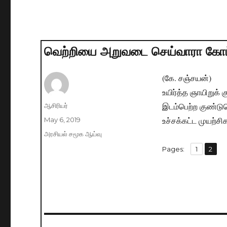
வெற்றியை அறுவடை செய்வாரா கோட
(கே. சஞ்சயன்)
உயிர்த்த ஞாயிறுக்
இடம்பெற்ற குண்டுவ
Author
ஆசிரியர்
உச்சக்கட்ட முயற்ச
Posted
May 6, 2019
on
Categories
அரசியல் சமூக ஆய்வு
,
Pages:
Page
1
Page
2
Post