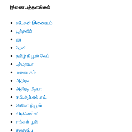
இணையத்தளங்கள்
நடேசன் இணையம்
பூந்தளிர்
தூ
தேனி
தமிழ் நியூஸ் வெப்
பத்மநாபா
மலையகம்
அதிரடி
அதிரடி மீடியா
ஈ.பி.ஆர்.எல்.எவ்.
ரெலோ நியூஸ்
விடிவெள்ளி
எங்கள் பூமி
சலசலப்பு