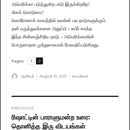
அமெரிக்கா படுத்துகிற பாடு இருக்கிறதே!
மிகக் கொடுமை!
கொரோனாக் காலத்தில் உலகின் பல நாடுகளுக்கும்
தன் மருத்துவர்களை அனுப்பி – உயிர் காத்த
இந்த சின்னஞ்சிறிய நாடு – அமெரிக்காவின்
பொருளாதார முற்றுகையால் பேரவதிப்படுகிறது.
,
Pages:
Page
1
Page
2
Author
ஆசிரியர்
Posted
August 10, 2021
Categories
செய்திகள்
on
Post
PREVIOUS
navigation
ரிஷாட்டின் பாராளுமன்ற உரை:
Previous
தொனித்த இரு விடயங்கள்
post: