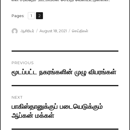
,
Pages:
Page
1
Page
2
Author
ஆசிரியர்
Posted
August 18, 2021
Categories
செய்திகள்
on
Post
PREVIOUS
navigation
மூடப்பட்ட நகரங்களின் முழு விபரங்கள்
Previous
post:
NEXT
பாகிஸ்தானுக்குப் படையெடுக்கும்
Next
ஆப்கன் மக்கள்
post: