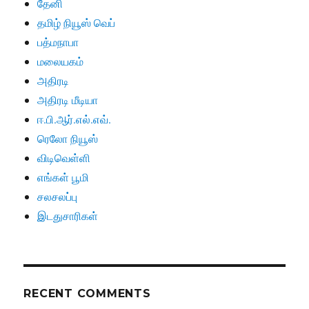
தேனி
தமிழ் நியூஸ் வெப்
பத்மநாபா
மலையகம்
அதிரடி
அதிரடி மீடியா
ஈ.பி.ஆர்.எல்.எவ்.
ரெலோ நியூஸ்
விடிவெள்ளி
எங்கள் பூமி
சலசலப்பு
இடதுசாரிகள்
RECENT COMMENTS