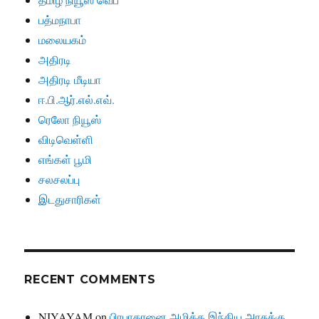
பத்மநாபா
மலையகம்
அதிரடி
அதிரடி மீடியா
ஈ.பி.ஆர்.எல்.எவ்.
ரெலோ நியூஸ்
விடிவெள்ளி
எங்கள் பூமி
சலசலப்பு
இடதுசாரிகள்
RECENT COMMENTS
NIYAYAM
on
பிரபாகரனை அழிக்க இந்திய அரசுக்கு