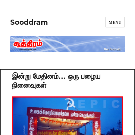
Sooddram
MENU
இன்று மேதினம்… ஒரு பழைய
நினைவுகள்