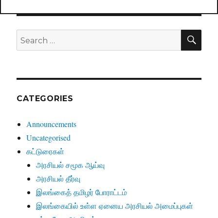
SE
Search
for:
CATEGORIES
Announcements
Uncategorised
கட்டுரைகள்
அரசியல் சமூக ஆய்வு
அரசியல் தீர்வு
இலங்கைத் தமிழர் போராட்டம்
இலங்கையில் உள்ள ஏனைய அரசியல் அமைப்புகள்