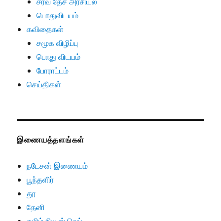
சர்வ தேச அரசியல்
பொதுவிடயம்
கவிதைகள்
சமூக விழிப்பு
பொது விடயம்
போராட்டம்
செய்திகள்
இணையத்தளங்கள்
நடேசன் இணையம்
பூந்தளிர்
தூ
தேனி
தமிழ் நியூஸ் வெப்