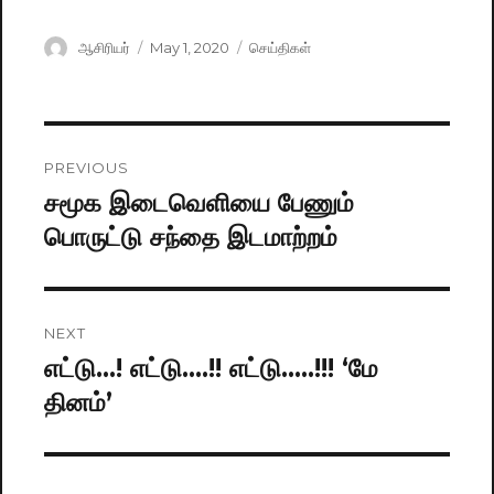
Author
ஆசிரியர்
Posted
May 1, 2020
Categories
செய்திகள்
on
Post
PREVIOUS
navigation
சமூக இடைவெளியை பேணும்
Previous
பொருட்டு சந்தை இடமாற்றம்
post:
NEXT
எட்டு…! எட்டு….!! எட்டு…..!!! ‘மே
Next
தினம்’
post: