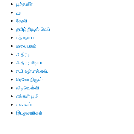
பூந்தளிர்
தூ
தேனி
தமிழ் நியூஸ் வெப்
பத்மநாபா
மலையகம்
அதிரடி
அதிரடி மீடியா
ஈ.பி.ஆர்.எல்.எவ்.
ரெலோ நியூஸ்
விடிவெள்ளி
எங்கள் பூமி
சலசலப்பு
இடதுசாரிகள்