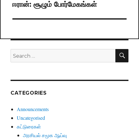
ஈரான்: சூழும் போர்மேகங்கள்
Next
post:
SE
Search
for:
CATEGORIES
Announcements
Uncategorised
கட்டுரைகள்
அரசியல் சமூக ஆய்வு