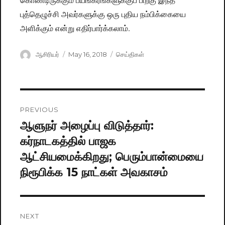
புத்தெழுச்சி அவர்களுக்கு ஒரு புதிய நம்பிக்கையை
அளிக்கும் என்று எதிர்பார்க்கலாம்.
Author
ஆசிரியர்
Posted
May 16, 2018
Categories
செய்திகள்
on
Post
PREVIOUS
navigation
ஆளுநர் அழைப்பு விடுத்தார்:
Previous
கர்நாடகத்தில் பாஜக
post:
ஆட்சியமைக்கிறது; பெரும்பான்மையை
நிரூபிக்க 15 நாட்கள் அவகாசம்
NEXT