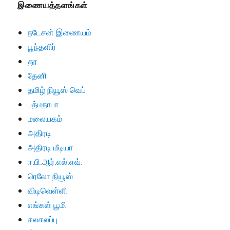
இணையத்தளங்கள்
நடேசன் இணையம்
பூந்தளிர்
தூ
தேனி
தமிழ் நியூஸ் வெப்
பத்மநாபா
மலையகம்
அதிரடி
அதிரடி மீடியா
ஈ.பி.ஆர்.எல்.எவ்.
ரெலோ நியூஸ்
விடிவெள்ளி
எங்கள் பூமி
சலசலப்பு