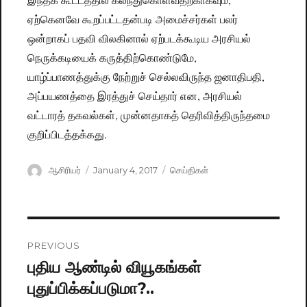
ஏற்கெனவே கூறப்பட்டதன்படி அமைச்சர்கள் பலர்
ஒன்றாகப் பதவி விலகினால் ஏற்படக்கூடிய அரசியல்
நெருக்கடியைக் கருத்திற்கொண்டுமே,
யாழ்ப்பாணத்துக்கு நேற்றுச் செல்லவிருந்த ஜனாதிபதி,
அப்பயணத்தை இரத்துச் செய்தார் என, அரசியல்
வட்டாரத் தகவல்கள், முன்னதாகத் தெரிவித்திருந்தமை
குறிப்பிடத்தக்கது.
Author
ஆசிரியர்
Posted
January 4, 2017
Categories
செய்திகள்
on
Post
PREVIOUS
navigation
புதிய ஆண்டில் வியூகங்கள்
Previous
புதுப்பிக்கப்படுமா?..
post: