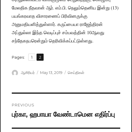
மேலதிக நீதவான் ஆர். எம்.பி. நெலும்தெனிய இன்று (13)
பயங்கரவாத விசாரணைப் பிரிவினருக்கு
அனுமதியளித்துள்ளார். கருப்பையா ராஜேந்திரன்
அப்துல்லா இந்த வெடிப்புச் சம்பவத்தின் 10ஆவது
சந்தேகநபரென்றும் தெரிவிக்கப்பட்டுள்ளது.
,
Pages:
Page
1
Page
2
Author
ஆசிரியர்
Posted
May 13, 2019
Categories
செய்திகள்
on
Post
PREVIOUS
navigation
புர்கா, ஹபாயா வேண்டா​மென எதிர்ப்பு
Previous
post: