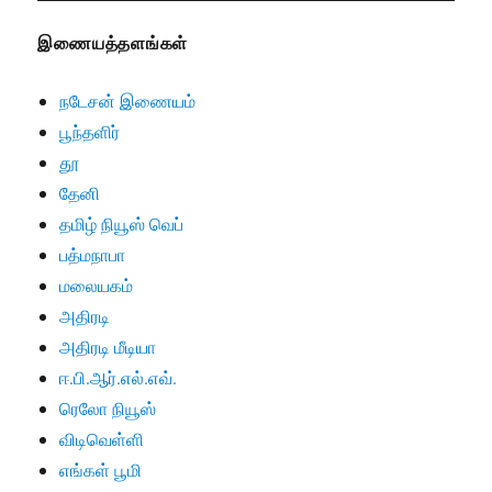
இணையத்தளங்கள்
நடேசன் இணையம்
பூந்தளிர்
தூ
தேனி
தமிழ் நியூஸ் வெப்
பத்மநாபா
மலையகம்
அதிரடி
அதிரடி மீடியா
ஈ.பி.ஆர்.எல்.எவ்.
ரெலோ நியூஸ்
விடிவெள்ளி
எங்கள் பூமி