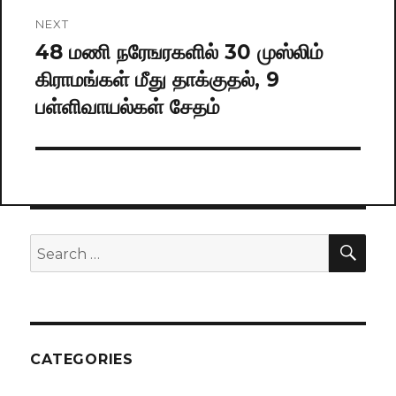
NEXT
48 மணி நரேஙரகளில் 30 முஸ்லிம்
Next
கிராமங்கள் மீது தாக்குதல், 9
post:
பள்ளிவாயல்கள் சேதம்
SE
Search
for:
CATEGORIES