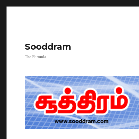
Sooddram
The Formula