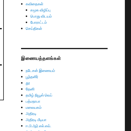
கவிதைகள்
சமூக விழிப்பு
பொது விடயம்
போராட்டம்
செய்திகள்
இணையத்தளங்கள்
நடேசன் இணையம்
பூந்தளிர்
தூ
தேனி
தமிழ் நியூஸ் வெப்
பத்மநாபா
மலையகம்
அதிரடி
அதிரடி மீடியா
ஈ.பி.ஆர்.எல்.எவ்.