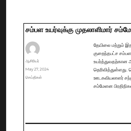
சம்பள உயர்வுக்கு முதலாளிமார் சம்மேள
தேயிலை மற்றும் இற
குறைந்தபட்ச சம்ப
உயர்த்துவதற்கான அர
Author
ஆசிரியர்
தெரிவித்துள்ளது. 
Posted
May 27, 2024
on
ஊடகவியலாளர் சந்த
Categories
செய்திகள்
சம்மேளன பிரதிநிகள
Post