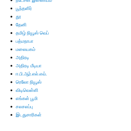
பூந்தளிர்
தூ
தேனி
தமிழ் நியூஸ் வெப்
பத்மநாபா
மலையகம்
அதிரடி
அதிரடி மீடியா
ஈ.பி.ஆர்.எல்.எவ்.
ரெலோ நியூஸ்
விடிவெள்ளி
எங்கள் பூமி
சலசலப்பு
இடதுசாரிகள்