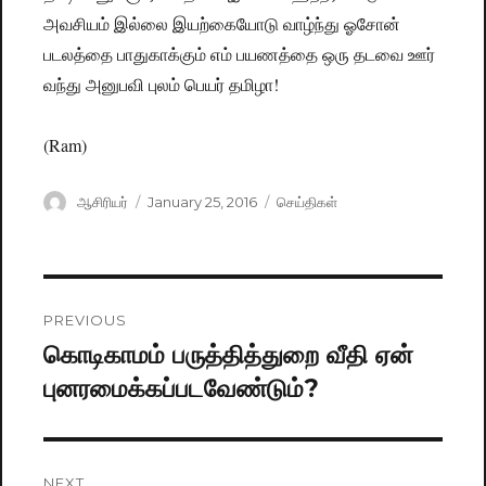
அவசியம் இல்லை இயற்கையோடு வாழ்ந்து ஓசோன்
படலத்தை பாதுகாக்கும் எம் பயணத்தை ஒரு தடவை ஊர்
வந்து அனுபவி புலம் பெயர் தமிழா!
(Ram)
Author
ஆசிரியர்
Posted
January 25, 2016
Categories
செய்திகள்
on
Post
PREVIOUS
navigation
கொடிகாமம் பருத்தித்துறை வீதி ஏன்
Previous
புனரமைக்கப்படவேண்டும்?
post:
NEXT