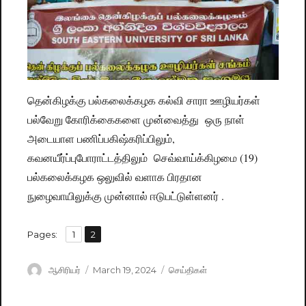
தென்கிழக்கு பல்கலைக்கழக கல்வி சாரா ஊழியர்கள்
பல்வேறு கோரிக்கைகளை முன்வைத்து ஒரு நாள்
அடையாள பணிப்பகிஷ்கரிப்பிலும்,
கவனயீர்ப்புபோராட்டத்திலும் செவ்வாய்க்கிழமை (19)
பல்கலைக்கழக ஒலுவில் வளாக பிரதான
நுழைவாயிலுக்கு முன்னால் ஈடுபட்டுள்ளனர் .
,
Pages:
Page
1
Page
2
Author
ஆசிரியர்
Posted
March 19, 2024
Categories
செய்திகள்
on