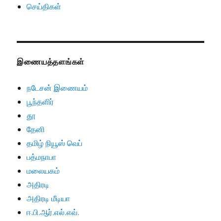
செய்திகள்
இணையத்தளங்கள்
நடேசன் இணையம்
பூந்தளிர்
தூ
தேனி
தமிழ் நியூஸ் வெப்
பத்மநாபா
மலையகம்
அதிரடி
அதிரடி மீடியா
ஈ.பி.ஆர்.எல்.எவ்.