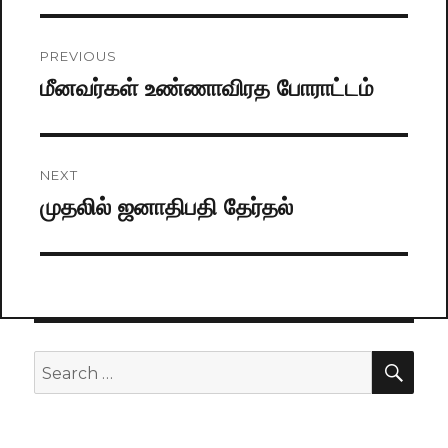
Post
PREVIOUS
navigation
மீனவர்கள் உண்ணாவிரத போராட்டம்
Previous
post:
NEXT
முதலில் ஜனாதிபதி தேர்தல்
Next
post:
SE
Search
for: