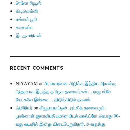
ரெலோ நியூஸ்
விடிவெள்ளி
எங்கள் பூமி
சலசலப்பு
இடதுசாரிகள்
RECENT COMMENTS
NIYAYAM
on
பிரபாகரனை அழிக்க இந்திய அரசுக்கு
ஆதரவாக இருந்த தமிழக தலைவர்கள்… ராஜபக்சே
கேட்கவே இல்லை… திடுக்கிடும் தகவல்
ஆசிரியர்
on
கியூபா நாட்டின் புரட்சித் தலைவரும்,
முன்னாள் ஜனாதிபதியுமான பிடல் காஸ்ட்ரோ அவரது 90-
வது வயதில் இன்று விடைபெறுகிறார், அவருக்கு