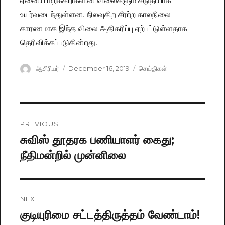
உயர்வடைந்துள்ளன. நிலவுகிற சீரற்ற காலநிலை
காரணமாக இந்த விலை அதிகரிப்பு ஏற்பட்டுள்ளதாக
தெரிவிக்கப்படுகின்றது.
Author
ஆசிரியர்
Posted
December 16, 2019
Categories
செய்திகள்
on
Post
PREVIOUS
navigation
சுவிஸ் தூதரக பணியாளர் கைது;
Previous
நீதிமன்றில் முன்னிலை
post:
NEXT
குடியுரிமை சட்டத்திருத்தம் வேண்டாம்!
Next