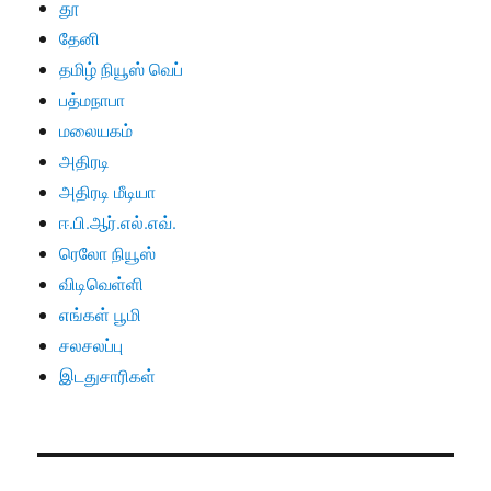
தூ
தேனி
தமிழ் நியூஸ் வெப்
பத்மநாபா
மலையகம்
அதிரடி
அதிரடி மீடியா
ஈ.பி.ஆர்.எல்.எவ்.
ரெலோ நியூஸ்
விடிவெள்ளி
எங்கள் பூமி
சலசலப்பு
இடதுசாரிகள்