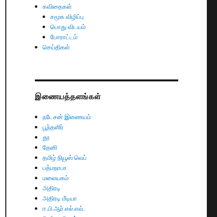
கவிதைகள்
சமூக விழிப்பு
பொது விடயம்
போராட்டம்
செய்திகள்
இணையத்தளங்கள்
நடேசன் இணையம்
பூந்தளிர்
தூ
தேனி
தமிழ் நியூஸ் வெப்
பத்மநாபா
மலையகம்
அதிரடி
அதிரடி மீடியா
ஈ.பி.ஆர்.எல்.எவ்.