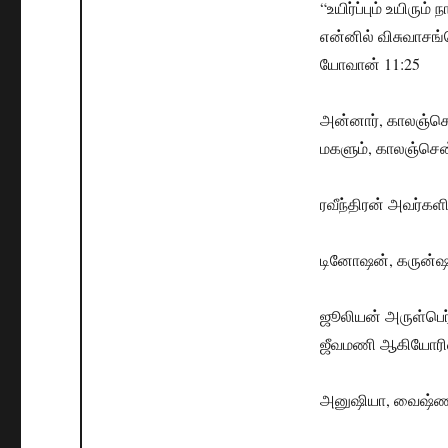
“உயிர்ப்பும் உயிரும்
என்னில் விசுவாசங்
யோவான் 11:25
அன்னார், காலஞ்செ
மகளும், காலஞ்சென்
ரவீந்திரன் அவர்கள
டினோஷன், கருன்ஷன
ஜூலியன் அருள்பெர்
ஜீவமணி ஆகியோரின்
அனுஷியா, வைஷ்ணவ