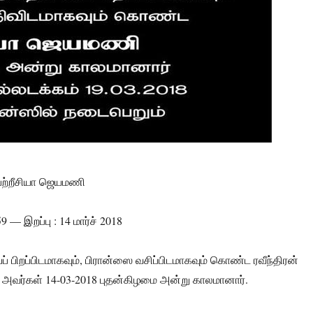
் பற்றீசியா ஜெயமணி
959 — இறப்பு : 14 மார்ச் 2018
ைப் பிறப்பிடமாகவும், பிரான்ஸை வசிப்பிடமாகவும் கொண்ட ரவீந்திரன்
 அவர்கள் 14-03-2018 புதன்கிழமை அன்று காலமானார்.