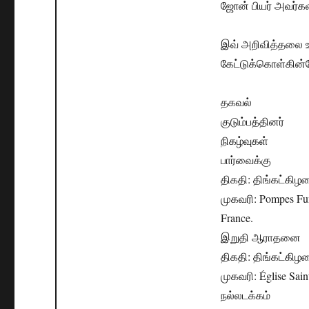
ஜோன் பியர் அவர்கள
இவ் அறிவித்தலை உ
கேட்டுக்கொள்கின்
தகவல்
குடும்பத்தினர்
நிகழ்வுகள்
பார்வைக்கு
திகதி: திங்கட்கிழம
முகவரி: Pompes Fun
France.
இறுதி ஆராதனை
திகதி: திங்கட்கிழம
முகவரி: Église Sain
நல்லடக்கம்