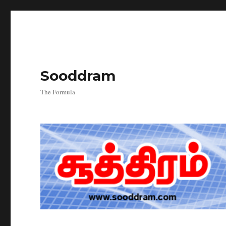
Sooddram
The Formula