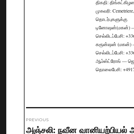
திகதி: திங்கட்கிழம
முகவரி: Cemetriere
தொடர்புகளுக்கு
டினோஷன்(மகன்) —
செல்லிடப்பேசி: +3
கரூன்ஷன் (மகன்) 
செல்லிடப்பேசி: +3
ஆம்ஸ்ட்ரோங் — ஜெ
தொலைபேசி: +4917
Post
PREVIOUS
navigation
அஞ்சலி: நவீன வானியற்பியல் அ
Previous