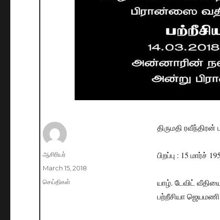
திருமதி ரவீந்திரன
பிறப்பு : 15 மார்ச் 1
Author
ஆசிரியர்
Posted
March 15, 2018
on
யாழ். டேவிட் வீதிய
Categories
செய்திகள்
பற்றீசியா ஜெயமணி