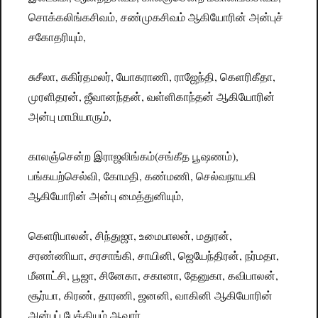
சொக்கலிங்கசிவம், சண்முகசிவம் ஆகியோரின் அன்புச்
சகோதரியும்,
சுசீலா, சுகிர்தமலர், யோகராணி, ராஜேந்தி, கெளரிகீதா,
முரளிதரன், ஜீவானந்தன், வள்ளிகாந்தன் ஆகியோரின்
அன்பு மாமியாரும்,
காலஞ்சென்ற இராஜலிங்கம்(சங்கீத பூஷணம்),
பங்கயற்செல்வி, கோமதி, கண்மணி, செல்வநாயகி
ஆகியோரின் அன்பு மைத்துனியும்,
கெளரிபாலன், சிந்துஜா, உமைபாலன், மதுரன்,
சரண்ணியா, சரசாங்கி, சாயினி, ஜெயேந்திரன், நர்மதா,
மீனாட்சி, பூஜா, சினேகா, சகானா, தேனுகா, கவிபாலன்,
சூர்யா, கிரண், தாரணி, ஜனனி, வாகினி ஆகியோரின்
அன்புப் பேத்தியும் ஆவார்.