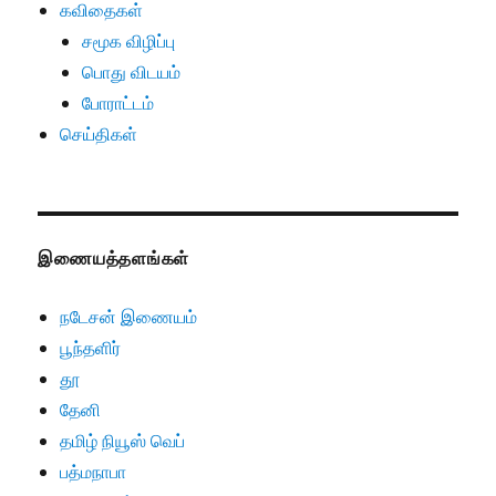
கவிதைகள்
சமூக விழிப்பு
பொது விடயம்
போராட்டம்
செய்திகள்
இணையத்தளங்கள்
நடேசன் இணையம்
பூந்தளிர்
தூ
தேனி
தமிழ் நியூஸ் வெப்
பத்மநாபா