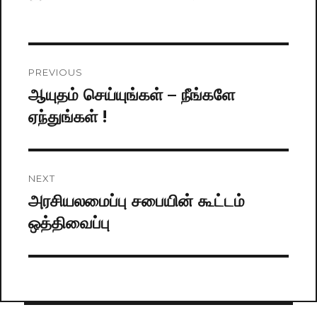
on
Post
PREVIOUS
navigation
ஆயுதம் செய்யுங்கள் – நீங்களே
Previous
ஏந்துங்கள் !
post:
NEXT
அரசியலமைப்பு சபையின் கூட்டம்
Next
ஒத்திவைப்பு
post: