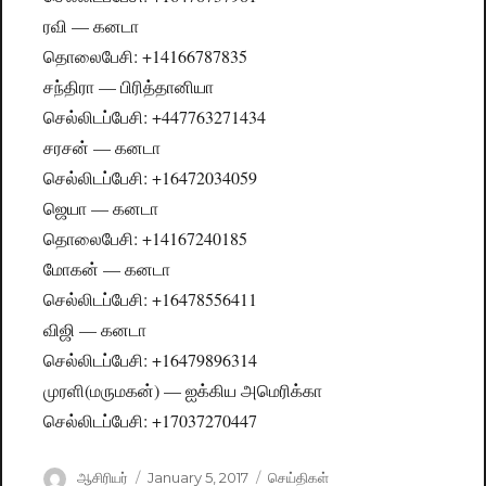
ரவி — கனடா
தொலைபேசி: +14166787835
சந்திரா — பிரித்தானியா
செல்லிடப்பேசி: +447763271434
சரசன் — கனடா
செல்லிடப்பேசி: +16472034059
ஜெயா — கனடா
தொலைபேசி: +14167240185
மோகன் — கனடா
செல்லிடப்பேசி: +16478556411
விஜி — கனடா
செல்லிடப்பேசி: +16479896314
முரளி(மருமகன்) — ஐக்கிய அமெரிக்கா
செல்லிடப்பேசி: +17037270447
Author
ஆசிரியர்
Posted
January 5, 2017
Categories
செய்திகள்