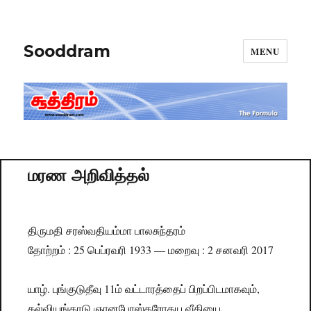
Sooddram
MENU
மரண அறிவித்தல்
திருமதி சரஸ்வதியம்மா பாலசுந்தரம்
தோற்றம் : 25 பெப்ரவரி 1933 — மறைவு : 2 சனவரி 2017
யாழ். புங்குடுதீவு 11ம் வட்டாரத்தைப் பிறப்பிடமாகவும்,
கல்வியங்காடு ஞானபோஸ்கரோதய வீதியை