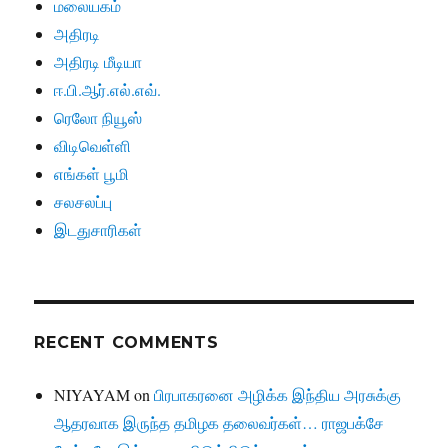
மலையகம்
அதிரடி
அதிரடி மீடியா
ஈ.பி.ஆர்.எல்.எவ்.
ரெலோ நியூஸ்
விடிவெள்ளி
எங்கள் பூமி
சலசலப்பு
இடதுசாரிகள்
RECENT COMMENTS
NIYAYAM
on
பிரபாகரனை அழிக்க இந்திய அரசுக்கு
ஆதரவாக இருந்த தமிழக தலைவர்கள்… ராஜபக்சே