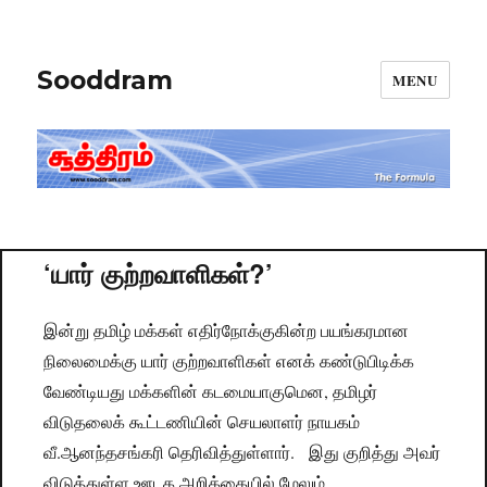
Sooddram
MENU
‘யார் குற்றவாளிகள்?’
இன்று தமிழ் மக்கள் எதிர்நோக்குகின்ற பயங்கரமான
நிலைமைக்கு யார் குற்றவாளிகள் எனக் கண்டுபிடிக்க
வேண்டியது மக்களின் கடமையாகுமென, தமிழர்
விடுதலைக் கூட்டணியின் செயலாளர் நாயகம்
வீ.ஆனந்தசங்கரி தெரிவித்துள்ளார். இது குறித்து அவர்
விடுத்துள்ள ஊடக அறிக்கையில் மேலும்