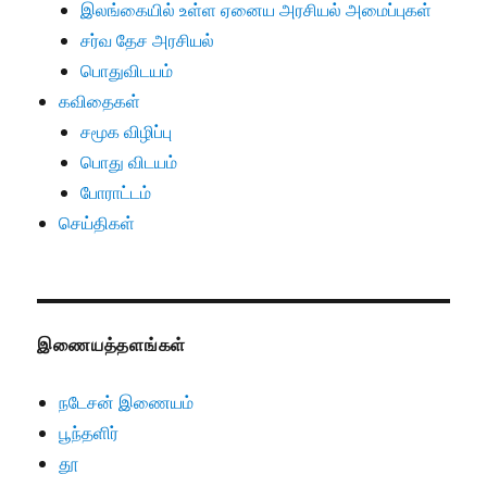
இலங்கையில் உள்ள ஏனைய அரசியல் அமைப்புகள்
சர்வ தேச அரசியல்
பொதுவிடயம்
கவிதைகள்
சமூக விழிப்பு
பொது விடயம்
போராட்டம்
செய்திகள்
இணையத்தளங்கள்
நடேசன் இணையம்
பூந்தளிர்
தூ