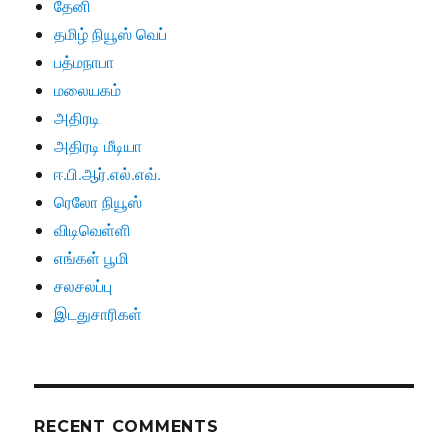
தேனி
தமிழ் நியூஸ் வெப்
பத்மநாபா
மலையகம்
அதிரடி
அதிரடி மீடியா
ஈ.பி.ஆர்.எல்.எவ்.
ரெலோ நியூஸ்
விடிவெள்ளி
எங்கள் பூமி
சலசலப்பு
இடதுசாரிகள்
RECENT COMMENTS