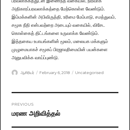
பரவலாக்கத்துடன் இணைந்த வகையில், நிர்வாக
அதிகாரப்பரவலாக்கத்தை மேற்கொள்ள வேண்டும்.
இம்மக்களின் அபிவிருத்தி, உரிமை மேம்பாடு, சமத்துவம்,
சமூக நீதி என்பவற்றை அடையும் வகையில், விசேட
கொள்கைத் திட்டங்களை உருவாக்க வேண்டும்.
இத்தகைய உபாயங்களின் மூலம், மலையக மக்களும்
முழுமையாகச் சமூகப் பிரஜாவுரிமையின் பயன்களை
அனுபவிக்க வாய்ப்புண்டு.
Author
ஆசிரியர்
Posted
February 6, 2018
Categories
Uncategorised
on
Post
PREVIOUS
navigation
மரண அறிவித்தல்
Previous
post: