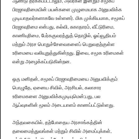
ஆண்டு தீர்க்கப்பட்டாலும், அவர்கள் இன்றும் சமூகப்
பிரஜாவுரிமையின் பயன்களை முழுமையாக அனுபவிக்க
முடியாதவர்களாகவே உள்ளனர். மிக முக்கியமாக, சமூகப்
பிரஜாவுரிமை என்பது, கல்வி, சுகாதாரம், வீட்டுரிமை,
காணியுரிமை, பேர்ககுவரத்துத் தொழில், ஓய்வூதியம்
மற்றும் அரச பொதுச்சேவைகளைப் பெறுவதற்குள்ள
உரிமையை வலியுறுத்துகின்றது. இவை, சமூக உரிமைகள்
என்று அழைக்கப்படுகின்றன.
ஒரு மனிதன், சமூகப் பிரஜாவுரிமையை அனுபவிக்கும்
பொழுதே, ஏனைய சிவில், அரசியல், கலாசார
உரிமைகளை அனுபவிக்கமுடியுமென்;பது, பல
ஆய்வுகளின் மூலம் அடையாளம் காணப்பட்டுள்ளது.
அந்தவகையில், தற்போதைய அரசாங்கத்தின்
தலைமைத்துவங்கள் மற்றும் சிவில் அமைப்புக்கள்,