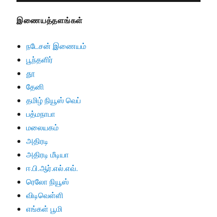
இணையத்தளங்கள்
நடேசன் இணையம்
பூந்தளிர்
தூ
தேனி
தமிழ் நியூஸ் வெப்
பத்மநாபா
மலையகம்
அதிரடி
அதிரடி மீடியா
ஈ.பி.ஆர்.எல்.எவ்.
ரெலோ நியூஸ்
விடிவெள்ளி
எங்கள் பூமி