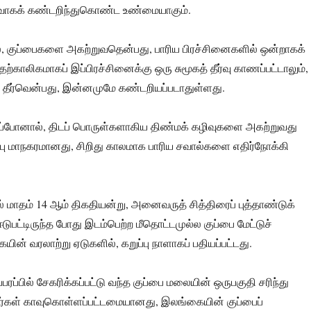
ாகக் கண்டறிந்துகொண்ட உண்மையாகும்.
ல், குப்பைகளை அகற்றுவதென்பது, பாரிய பிரச்சினைகளில் ஒன்றாகக்
ற்காலிகமாகப் இப்பிரச்சினைக்கு ஒரு சுமூகத் தீர்வு காணப்பட்டாலும்,
 தீர்வென்பது, இன்னமுமே கண்டறியப்படாதுள்ளது.
கப்போனால், திடப் பொருள்களாகிய திண்மக் கழிவுகளை அகற்றுவது
்பு மாநகரமானது, சிறிது காலமாக பாரிய சவால்களை எதிர்நோக்கி
் மாதம் 14 ஆம் திகதியன்று, அனைவருத் சித்திரைப் புத்தாண்டுக்
டுபட்டிருந்த போது இடம்பெற்ற மீதொட்டமுல்ல குப்பை மேட்டுச்
ன் வரலாற்று ஏடுகளில், கறுப்பு நாளாகப் பதியப்பட்டது.
ப்பில் சேகரிக்கப்பட்டு வந்த குப்பை மலையின் ஒருபகுதி சரிந்து
யிர்கள் காவுகொள்ளப்பட்டமையானது, இலங்கையின் குப்பைப்