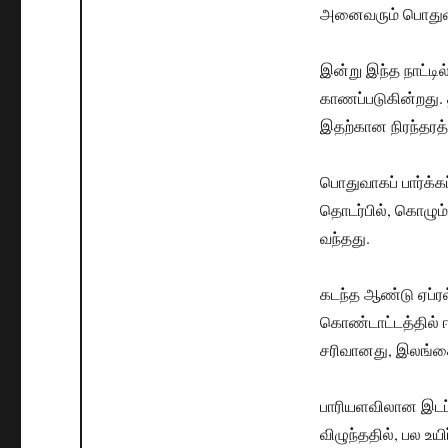
அனைவரும் பொதுவ
இன்று இந்த நாட்டி
காணப்படுகின்றது. த
இதற்கான நிரந்தரத்
பொதுவாகப் பார்க்
தொடர்பில், கொழும
வந்தது.
கடந்த ஆண்டு ஏப்ரல
கொண்டாட்டத்தில் ஈ
சரிவானது, இலங்கையி
பாரியளவிலான இடப்பர
விழுந்ததில், பல உ