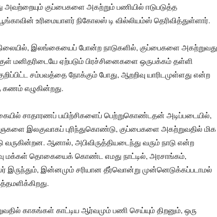
ு அவற்றையும் குப்பைகளை அகற்றும் பணியில் ஈடுபடுத்த
ங்காவின் உரிமையாளர் நிகோலஸ் டி வில்லியம்ஸ் தெரிவித்துள்ளார்.
லையில், இலங்கையைப் போன்ற நாடுகளில், குப்பைகளை அகற்றுவத
ுக்குள் மனிதரிடையே ஏற்படும் பிரச்சினைகளை ஒருபக்கம் தள்ளி
குறிப்பிட்ட சம்பவத்தை நோக்கும் போது, ஆறறிவு யாரிடமுள்ளது என்ற
ு கணம் எழுகின்றது.
யில் சாதாரணப் பயிற்சிகளைப் பெற்றுகொண்டதன் அடிப்படையில்,
ைகளை இலகுவாகப் புரிந்துகொண்டு, குப்பைகளை அகற்றுவதில் மிக
ு வருகின்றன. ஆனால், அபிவிருத்தியடைந்து வரும் நாடு என்ற
தளவு மக்கள் தொகையைக் கொண்ட எமது நாட்டில், அரசாங்கம்,
ர் இருந்தும், இன்னமும் சரியான தீர்வொன்று முன்னெடுக்கப்படாமல்
த்தமளிக்கிறது.
தில் காகங்கள் காட்டிய ஆர்வமும் பணி செய்யும் திறனும், ஒரு