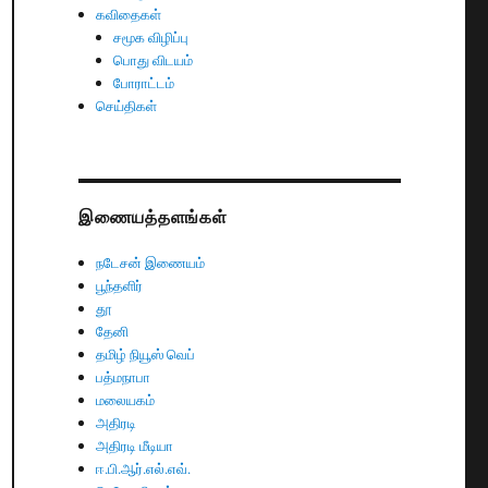
கவிதைகள்
சமூக விழிப்பு
பொது விடயம்
போராட்டம்
செய்திகள்
இணையத்தளங்கள்
நடேசன் இணையம்
பூந்தளிர்
தூ
தேனி
தமிழ் நியூஸ் வெப்
பத்மநாபா
மலையகம்
அதிரடி
அதிரடி மீடியா
ஈ.பி.ஆர்.எல்.எவ்.