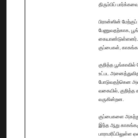
திரும்பிப் பார்க்கவ
பிரான்ஸின் மேற்குப்
பேணுவதற்காக, பூங
கையாண்டுள்ளனர். ப
குப்பைகள், காகங்
குறித்த பூங்காவில்
உட்பட அனைத்துவித
போடுவதற்கென அமைக
வகையில், குறித்த 
வருகின்றன.
குப்பைகளை அகற்று
இந்த ஆறு காகங்களு
பாராமரிப்பிலுள்ள ஏ