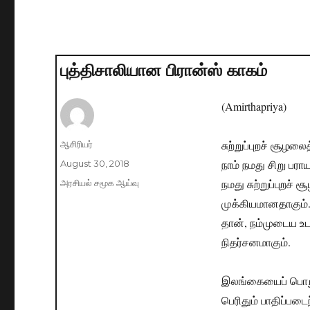
புத்திசாலியான பிரான்ஸ் காகம்
(Amirthapriya)
சுற்றுப்புறச் சூழல
Author
ஆசிரியர்
நாம் நமது சிறு பரா
Posted
August 30, 2018
on
நமது சுற்றுப்புறச்
Categories
அரசியல் சமூக ஆய்வு
முக்கியமானதாகும். 
தான், நம்முடைய உட
நிதர்சனமாகும்.
இலங்கையைப் பொறுத்
பெரிதும் பாதிப்பட