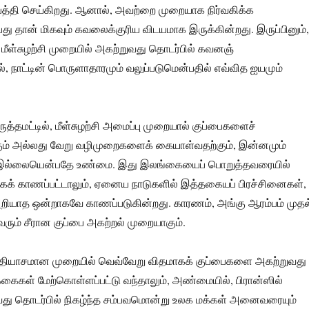
பத்தி செய்கிறது. ஆனால், அவற்றை முறையாக நிர்வகிக்க
ு தான் மிகவும் கவலைக்குரிய விடயமாக இருக்கின்றது. இருப்பினும்,
ீள்சுழற்சி முறையில் அகற்றுவது தொடர்பில் கவனஞ்
், நாட்டின் பொருளாதாரமும் வலுப்படுமென்பதில் எவ்வித ஐயமும்
தமட்டில், மீள்சுழற்சி அமைப்பு முறையால் குப்பைகளைச்
ற்கும் அல்லது வேறு வழிமுறைகளைக் கையாள்வதற்கும், இன்னமும்
 இல்லையென்பதே உண்மை. இது இலங்கையைப் பொறுத்தவரையில்
ாகக் காணப்பட்டாலும், ஏனைய நாடுகளில் இத்தகையப் பிரச்சினைகள்,
 அறியாத ஒன்றாகவே காணப்படுகின்றது. காரணம், அங்கு ஆரம்பம் முதல
வரும் சீரான குப்பை அகற்றல் முறையாகும்.
வித்தியாசமான முறையில் வெவ்வேறு விதமாகக் குப்பைகளை அகற்றுவது
கைகள் மேற்கொள்ளப்பட்டு வந்தாலும், அண்மையில், பிரான்ஸில்
வது தொடர்பில் நிகழ்ந்த சம்பவமொன்று உலக மக்கள் அனைவரையும்