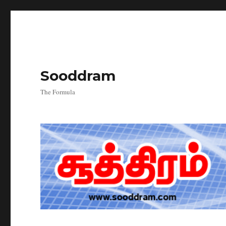
Sooddram
The Formula