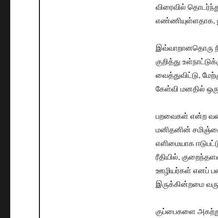
விரைவில் தொடர்ந்த
எண்ணியுள்ளதாக, பூ
இவ்வாறானதொரு நி
குறித்து உள்நாட்ட
வைத்துவிட்டு, மேற்
கேள்வி மனதில் ஒர
பறவைகள் என்ற வகை
மனிதனின் சமிஞ்ஞ
எளிமையாக ஈடுபட்ட
ரீதியில், குறைந்
ஊழியர்கள் எனப் பல
இருக்கின்றமை வரு
குப்பைகளை அகற்றுவ