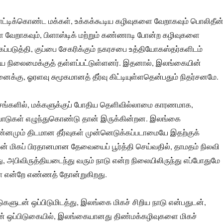
்டிக்கொண்ட மக்கள், உக்கக்கூடிய கழிவுகளை வேறாகவும் பொலிதீன
ை வேறாகவும், பிளாஸ்டிக் மற்றும் கண்ணாடி போன்ற கழிவுகளை
படுத்தி, குப்பை சேகரிக்கும் நகரசபை உத்தியோகஸ்தர்களிடம்
 நிலைமைக்குத் தள்ளப்பட்டுள்ளனர். இதனால், இலங்கையின்
னைக்கு, ஓரளவு சுமூகமானத் தீர்வு கிட்டியுள்ளதென்பதும் நிதர்சனமே.
ேசங்களில், மக்களுக்குப் போதிய தெளிவில்லாமை காரணமாக,
பாடுகள் எழுந்துகொண்டு தான் இருக்கின்றன. இலங்கை
ன்னமும் திடமான தீர்வுகள் முன்னெடுக்கப்படாமையே இதற்குக்
ின் மிகப் பிரதானமான தேவையைப் பூர்த்தி செய்வதில், தாமதம் நிலவி
அபிவிருத்தியடைந்து வரும் நாடு என்ற நிலையிலிருந்து எப்போதுமே
தா என்றே எண்ணத் தோன்றுகிறது.
ளுடன் ஒப்பிடுமிடத்து, இலங்கை மிகச் சிறிய நாடு என்பதுடன்,
் ஒப்பிடுகையில், இலங்கையானது திண்மக்கழிவுகளை மிகச்