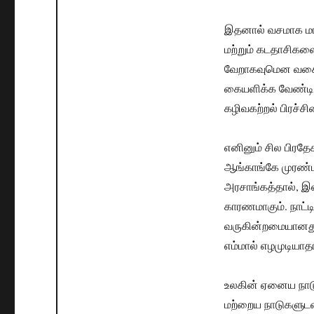
இதனால் வசமாக மாட
மற்றும் கடதாசிகள
வேறாகவுமென வகைப்
கையளிக்க வேண்டிய
கழிவகற்றல் பிரச்சி
எனினும் சில பிரத
ஆங்காங்கே முரண்
அரசாங்கத்தால், இ
காரணமாகும். நாட்ட
வருகின்றமையானது, 
எம்மால் எழமுடியா
உலகின் ஏனைய நாடுக
மற்றைய நாடுகளுடன