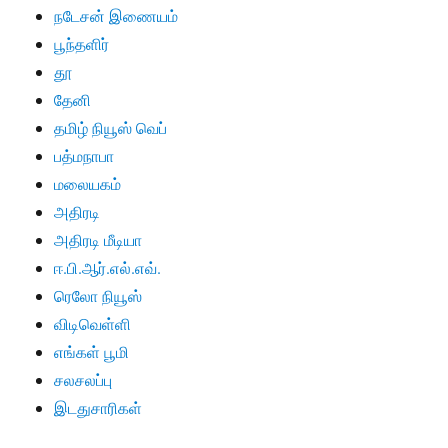
நடேசன் இணையம்
பூந்தளிர்
தூ
தேனி
தமிழ் நியூஸ் வெப்
பத்மநாபா
மலையகம்
அதிரடி
அதிரடி மீடியா
ஈ.பி.ஆர்.எல்.எவ்.
ரெலோ நியூஸ்
விடிவெள்ளி
எங்கள் பூமி
சலசலப்பு
இடதுசாரிகள்