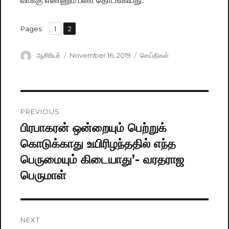
,
Pages:
Page
1
Page
2
Author
ஆசிரியர்
Posted
November 16, 2019
Categories
செய்திகள்
on
Post
PREVIOUS
navigation
பிரபாகரன் ஒன்றையும் பெற்றுக்
Previous
கொடுக்காது உயிரிழந்ததில் எந்த
post:
பெருமையும் கிடையாது’- வரதராஜ
பெருமாள்
NEXT