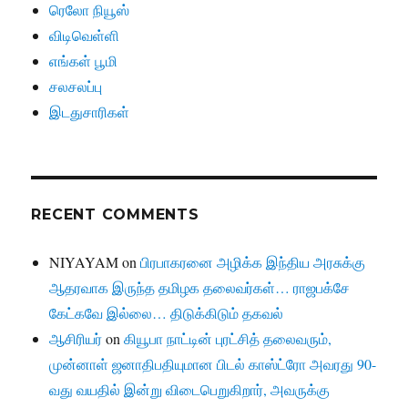
ரெலோ நியூஸ்
விடிவெள்ளி
எங்கள் பூமி
சலசலப்பு
இடதுசாரிகள்
RECENT COMMENTS
NIYAYAM
on
பிரபாகரனை அழிக்க இந்திய அரசுக்கு
ஆதரவாக இருந்த தமிழக தலைவர்கள்… ராஜபக்சே
கேட்கவே இல்லை… திடுக்கிடும் தகவல்
ஆசிரியர்
on
கியூபா நாட்டின் புரட்சித் தலைவரும்,
முன்னாள் ஜனாதிபதியுமான பிடல் காஸ்ட்ரோ அவரது 90-
வது வயதில் இன்று விடைபெறுகிறார், அவருக்கு