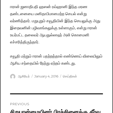
ஈரான் ஜனாதிபதி ஹஸன் ரவ்ஹானி இந்த மரண
தண்டனையை மனிதாபிமானமற்ற செயல் என்று
வர்ணித்தார். மறுபுறும் சவூதியின் இந்த செயலுக்கு அது
இறைவனின் பழிவாங்கலுக்கு உள்ளாகும், என்று ஈரான்
உயர்மட்ட தலைவர் ஆயதுல்லாஹ் அலி கொமைனி
எச்சரித்திருந்தார்.
சவூதி மற்றும் ஈரான் பதற்றத்தால் எண்ணெய் விலையிலும்
ஆசிய சந்தையில் நேற்று ஏற்றம் கண்டது.
Author
ஆசிரியர்
Posted
January 4, 2016
Categories
செய்திகள்
on
Post
PREVIOUS
navigation
சிறுபான்மையினர் பிரச்சினைக்கு தீர்வு
Previous