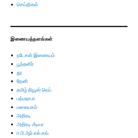
செய்திகள்
இணையத்தளங்கள்
நடேசன் இணையம்
பூந்தளிர்
தூ
தேனி
தமிழ் நியூஸ் வெப்
பத்மநாபா
மலையகம்
அதிரடி
அதிரடி மீடியா
ஈ.பி.ஆர்.எல்.எவ்.