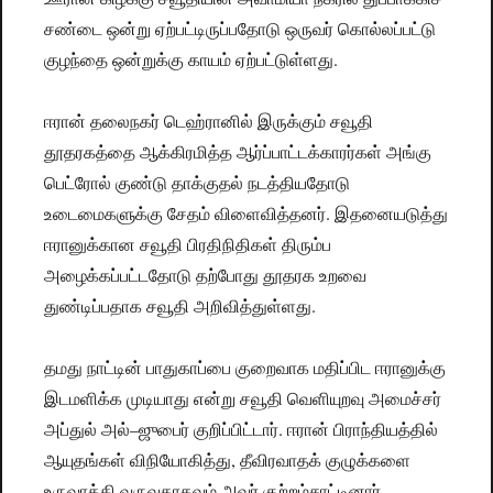
சண்டை ஒன்று ஏற்பட்டிருப்பதோடு ஒருவர் கொல்லப்பட்டு
குழந்தை ஒன்றுக்கு காயம் ஏற்பட்டுள்ளது.
ஈரான் தலைநகர் டெஹ்ரானில் இருக்கும் சவூதி
தூதரகத்தை ஆக்கிரமித்த ஆர்ப்பாட்டக்காரர்கள் அங்கு
பெட்ரோல் குண்டு தாக்குதல் நடத்தியதோடு
உடைமைகளுக்கு சேதம் விளைவித்தனர். இதனையடுத்து
ஈரானுக்கான சவூதி பிரதிநிதிகள் திரும்ப
அழைக்கப்பட்டதோடு தற்போது தூதரக உறவை
துண்டிப்பதாக சவூதி அறிவித்துள்ளது.
தமது நாட்டின் பாதுகாப்பை குறைவாக மதிப்பிட ஈரானுக்கு
இடமளிக்க முடியாது என்று சவூதி வெளியுறவு அமைச்சர்
அப்துல் அல்–ஜுபைர் குறிப்பிட்டார். ஈரான் பிராந்தியத்தில்
ஆயுதங்கள் விநியோகித்து, தீவிரவாதக் குழுக்களை
உருவாக்கி வருவதாகவும் அவர் குற்றம்சாட்டினார்.