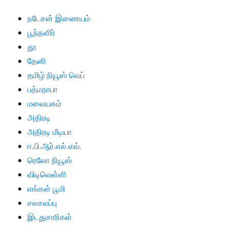
நடேசன் இணையம்
பூந்தளிர்
தூ
தேனி
தமிழ் நியூஸ் வெப்
பத்மநாபா
மலையகம்
அதிரடி
அதிரடி மீடியா
ஈ.பி.ஆர்.எல்.எவ்.
ரெலோ நியூஸ்
விடிவெள்ளி
எங்கள் பூமி
சலசலப்பு
இடதுசாரிகள்