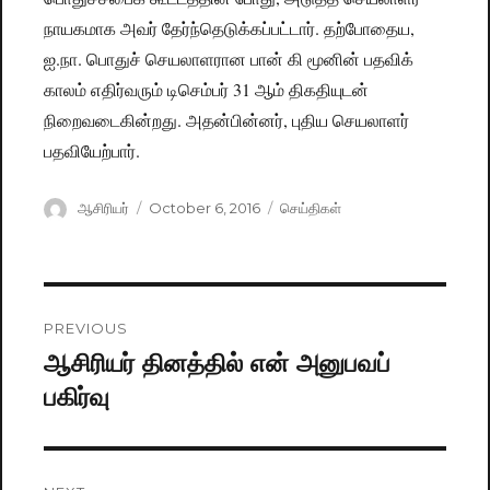
நாயகமாக அவர் தேர்ந்தெடுக்கப்பட்டார். தற்போதைய,
ஐ.நா. பொதுச் செயலாளரான பான் கி மூனின் பதவிக்
காலம் எதிர்வரும் டிசெம்பர் 31 ஆம் திகதியுடன்
நிறைவடைகின்றது. அதன்பின்னர், புதிய செயலாளர்
பதவியேற்பார்.
Author
ஆசிரியர்
Posted
October 6, 2016
Categories
செய்திகள்
on
Post
PREVIOUS
navigation
ஆசிரியர் தினத்தில் என் அனுபவப்
Previous
பகிர்வு
post: