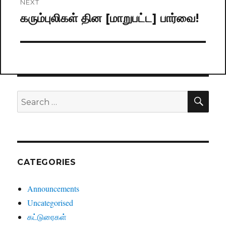
NEXT
கரும்புலிகள் தின [மாறுபட்ட] பார்வை!
Next
post:
SE
Search
for:
CATEGORIES
Announcements
Uncategorised
கட்டுரைகள்