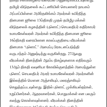
தமிழர் விடுதலைக் கூட்டணியின் செயலாளர் நாயகம்
அப்பாப்பிள்ளை அமிர்தலிங்கம் அவர்கள் உயிர்நீத்த
தினமான ஜூலை 13ம்திகதி முதல் தமிழீழ மக்கள்
விடுதலைக் கழகத்தின் (புளொட்) செயலதிபர் கதிர்காமர்
உமாமகேஸ்வரன் அவர்கள் உயிர்நீத்த தினமான ஜூலை
16ம்திகதி வரையிலான காலப்பகுதியை வீரமக்கள்
தினமாக “புளொட்” அமைப்பு பிரகடனப்படுத்தி
வருடாந்தம் அனுஷ்டித்து வருகின்றது. 27ஆவது
வீரமக்கள் தினத்தின் ஆரம்ப நிகழ்வுகளாக எதிர்வரும்
13ஆம் திகதி வவுனியா கோவில்குளத்தில் அமைந்துள்ள
புளொட் செயலதிபர் அமரர் உமாமகேஸ்வரன் அவர்களின்
இல்லத்தில் மௌன அஞ்சலியும், மலரஞ்சலியும்
செலுத்தப்படவுள்ளது. இதில் புளொட் முக்கியஸ்தர்கள்,
உறுப்பினர்கள், ஆதரவாளர்கள், பொதுமக்கள் என பலரும்
கலந்து கொள்ளவுள்ளனர். வீரமக்கள் தினத்தின்
இறுதிநாளான 16ம்திகதி அன்று செயலதிபர்