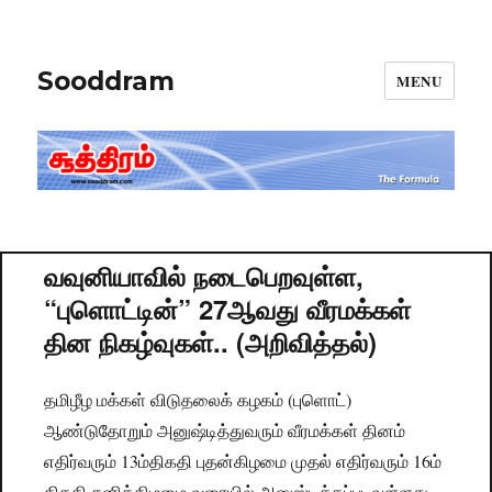
Sooddram
MENU
வவுனியாவில் நடைபெறவுள்ள,
“புளொட்டின்” 27ஆவது வீரமக்கள்
தின நிகழ்வுகள்.. (அறிவித்தல்)
தமிழீழ மக்கள் விடுதலைக் கழகம் (புளொட்)
ஆண்டுதோறும் அனுஷ்டித்துவரும் வீரமக்கள் தினம்
எதிர்வரும் 13ம்திகதி புதன்கிழமை முதல் எதிர்வரும் 16ம்
திகதி சனிக்கிழமை வரையில் அனுஸ்டிக்கப்படவுள்ளது.