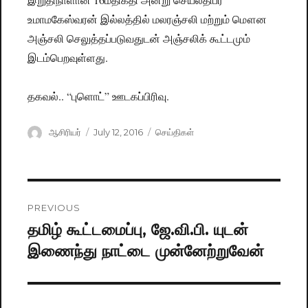
உமாமகேஸ்வரன் இல்லத்தில் மலரஞ்சலி மற்றும் மௌன
அஞ்சலி செலுத்தப்படுவதுடன் அஞ்சலிக் கூட்டமும்
இடம்பெறவுள்ளது.
தகவல்.. “புளொட்” ஊடகப்பிரிவு.
Author
ஆசிரியர்
Posted
July 12, 2016
Categories
செய்திகள்
on
Post
PREVIOUS
navigation
தமிழ் கூட்டமைப்பு, ஜே.வி.பி. யுடன்
Previous
இணைந்து நாட்டை முன்னேற்றுவேன்
post: