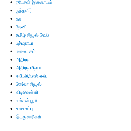
நடேசன் இணையம்
பூந்தளிர்
தூ
தேனி
தமிழ் நியூஸ் வெப்
பத்மநாபா
மலையகம்
அதிரடி
அதிரடி மீடியா
ஈ.பி.ஆர்.எல்.எவ்.
ரெலோ நியூஸ்
விடிவெள்ளி
எங்கள் பூமி
சலசலப்பு
இடதுசாரிகள்