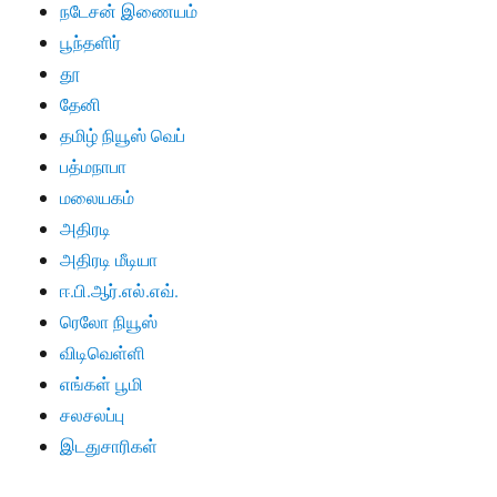
நடேசன் இணையம்
பூந்தளிர்
தூ
தேனி
தமிழ் நியூஸ் வெப்
பத்மநாபா
மலையகம்
அதிரடி
அதிரடி மீடியா
ஈ.பி.ஆர்.எல்.எவ்.
ரெலோ நியூஸ்
விடிவெள்ளி
எங்கள் பூமி
சலசலப்பு
இடதுசாரிகள்