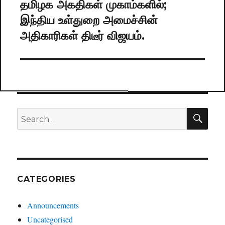
தமிழக அகதிகள் முகாம்களில்;
Next
இந்திய உள்துறை அமைச்சின்
post:
அதிகாரிகள் திடீர் விஜயம்.
SE
Search
for:
CATEGORIES
Announcements
Uncategorised