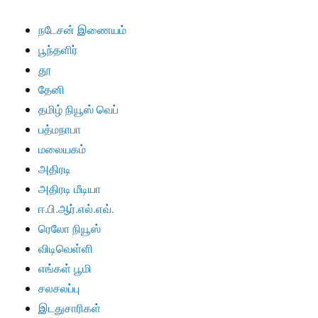
நடேசன் இணையம்
பூந்தளிர்
தூ
தேனி
தமிழ் நியூஸ் வெப்
பத்மநாபா
மலையகம்
அதிரடி
அதிரடி மீடியா
ஈ.பி.ஆர்.எல்.எவ்.
ரெலோ நியூஸ்
விடிவெள்ளி
எங்கள் பூமி
சலசலப்பு
இடதுசாரிகள்