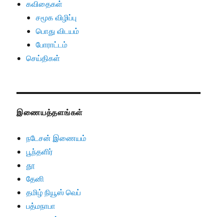
கவிதைகள்
சமூக விழிப்பு
பொது விடயம்
போராட்டம்
செய்திகள்
இணையத்தளங்கள்
நடேசன் இணையம்
பூந்தளிர்
தூ
தேனி
தமிழ் நியூஸ் வெப்
பத்மநாபா