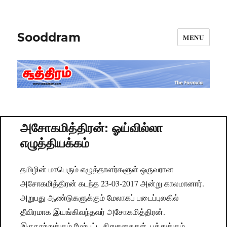
Sooddram
MENU
அசோகமித்திரன்: ஓய்வில்லா
எழுத்தியக்கம்
தமிழின் மாபெரும் எழுத்தாளர்களுள் ஒருவரான
அசோகமித்திரன் கடந்த 23-03-2017 அன்று காலமானார்.
அறுபது ஆண்டுகளுக்கும் மேலாகப் படைப்புலகில்
தீவிரமாக இயங்கிவந்தவர் அசோகமித்திரன்.
இருநூற்றுக்கும் மேற்பட்ட சிறுகதைகள், பத்துக்கும்