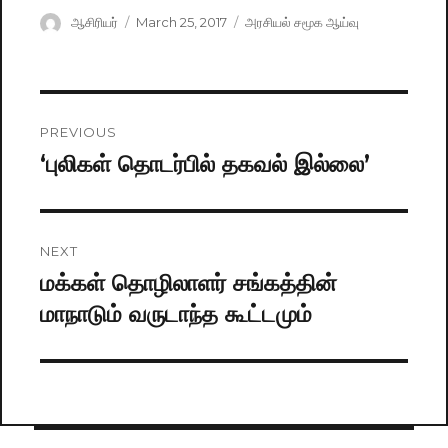
Author
ஆசிரியர்
Posted
March 25, 2017
Categories
அரசியல் சமூக ஆய்வு
on
Post
PREVIOUS
navigation
‘புலிகள் தொடர்பில் தகவல் இல்லை’
Previous
post:
NEXT
மக்கள் தொழிலாளர் சங்கத்தின்
Next
மாநாடும் வருடாந்த கூட்டமும்
post: