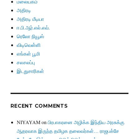
மலையகம்
அதிரடி
அதிரடி மீடியா
ஈ.பி.ஆர்.எல்.எவ்.
ரெலோ நியூஸ்
விடிவெள்ளி
எங்கள் பூமி
சலசலப்பு
இடதுசாரிகள்
RECENT COMMENTS
NIYAYAM
on
பிரபாகரனை அழிக்க இந்திய அரசுக்கு
ஆதரவாக இருந்த தமிழக தலைவர்கள்… ராஜபக்சே