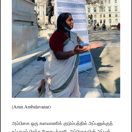
(Arun Ambalavanar)
அம்பிகை ஒரு களவாணிக் குடும்பத்தில் அப்பனுக்குத்
தப்பாமல் பிறந்த மோசடிக்காரி. அம்பிகையின் அப்பன்