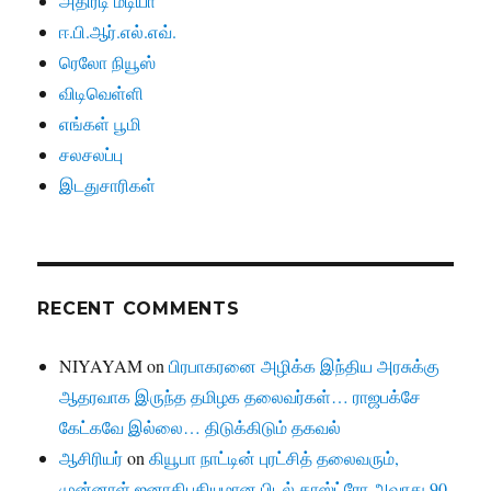
அதிரடி மீடியா
ஈ.பி.ஆர்.எல்.எவ்.
ரெலோ நியூஸ்
விடிவெள்ளி
எங்கள் பூமி
சலசலப்பு
இடதுசாரிகள்
RECENT COMMENTS
NIYAYAM
on
பிரபாகரனை அழிக்க இந்திய அரசுக்கு
ஆதரவாக இருந்த தமிழக தலைவர்கள்… ராஜபக்சே
கேட்கவே இல்லை… திடுக்கிடும் தகவல்
ஆசிரியர்
on
கியூபா நாட்டின் புரட்சித் தலைவரும்,
முன்னாள் ஜனாதிபதியுமான பிடல் காஸ்ட்ரோ அவரது 90-