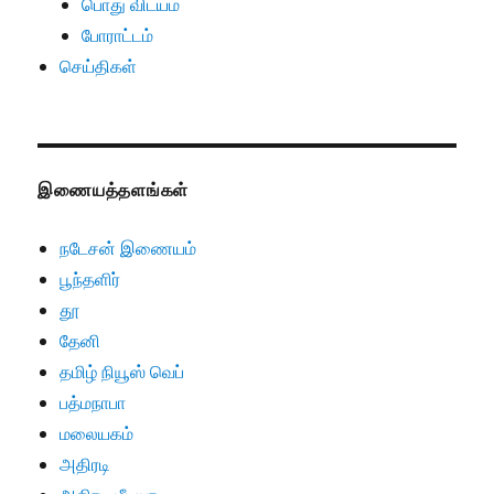
பொது விடயம்
போராட்டம்
செய்திகள்
இணையத்தளங்கள்
நடேசன் இணையம்
பூந்தளிர்
தூ
தேனி
தமிழ் நியூஸ் வெப்
பத்மநாபா
மலையகம்
அதிரடி