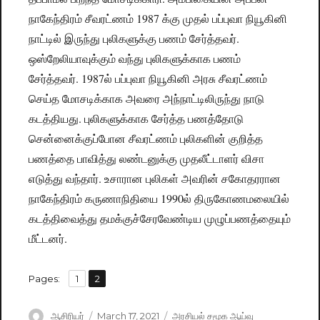
நாகேந்திரம் சீவரட்ணம் 1987 க்கு முதல் பப்புவா நியூகினி
நாட்டில் இருந்து புலிகளுக்கு பணம் சேர்த்தவர்.
ஒஸ்றேலியாவுக்கும் வந்து புலிகளுக்காக பணம்
சேர்த்தவர். 1987ல் பப்புவா நியூகினி அரசு சீவரட்ணம்
செய்த மோசடிக்காக அவரை அந்நாட்டிலிருந்து நாடு
கடத்தியது. புலிகளுக்காக சேர்த்த பணத்தோடு
சென்னைக்குப்போன சீவரட்ணம் புலிகளின் குறித்த
பணத்தை பாவித்து லண்டனுக்கு முதலீட்டாளர் விசா
எடுத்து வந்தார். உசாரான புலிகள் அவரின் சகோதரரான
நாகேந்திரம் கருணாநிதியை 1990ல் திருகோணமலையில்
கடத்திவைத்து தமக்குச்சேரவேண்டிய முழுப்பணத்தையும்
மீட்டனர்.
,
Pages:
Page
1
Page
2
Author
ஆசிரியர்
Posted
March 17, 2021
Categories
அரசியல் சமூக ஆய்வு