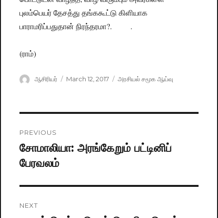
புலம்பெயர் தேசத்து தங்ககூட்டு கிளியாக
பாராமரிப்பதுதான் நிரந்தரமா?. .
(ராம்)
Author
ஆசிரியர்
Posted
March 12, 2017
Categories
அரசியல் சமூக ஆய்வு
on
Post
PREVIOUS
navigation
சோமாலியா: அரங்கேறும் பட்டினிப்
Previous
பேரவலம்
post:
NEXT