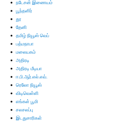
நடேசன் இணையம்
பூந்தளிர்
தூ
தேனி
தமிழ் நியூஸ் வெப்
பத்மநாபா
மலையகம்
அதிரடி
அதிரடி மீடியா
ஈ.பி.ஆர்.எல்.எவ்.
ரெலோ நியூஸ்
விடிவெள்ளி
எங்கள் பூமி
சலசலப்பு
இடதுசாரிகள்