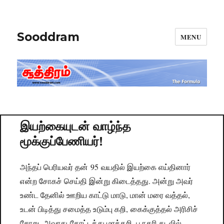
Sooddram
MENU
இயற்கையுடன் வாழ்ந்த
மூக்குப்பேணியர்!
அந்தப் பெரியவர் தன் 95 வயதில் இயற்கை எய்தினார்
என்ற சோகச் செய்தி இன்று கிடைத்தது. அன்று அவர்
உண்ட தேனில் ஊறிய காட்டு மாடு, மான் மரை வத்தல்,
உடன் பிடித்து சமைத்த உடும்பு கறி, கைக்குத்தல் அரிசிச்
சோறு, அவரது தோட்டத்து மரக்கறி, பூநகரி கடலில்